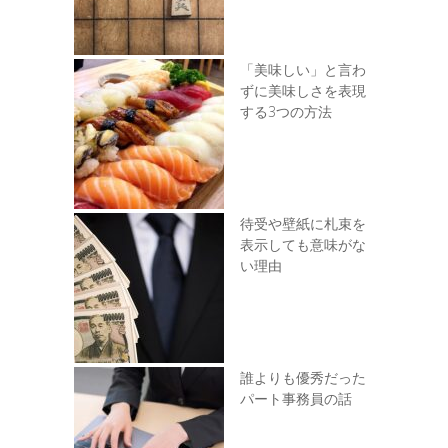
「美味しい」と言わ
ずに美味しさを表現
する3つの方法
待受や壁紙に札束を
表示しても意味がな
い理由
誰よりも優秀だった
パート事務員の話