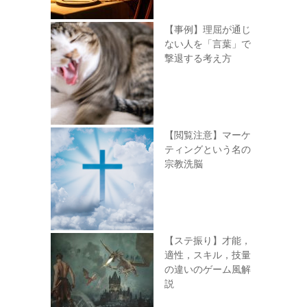
【事例】理屈が通じ
ない人を「言葉」で
撃退する考え方
【閲覧注意】マーケ
ティングという名の
宗教洗脳
【ステ振り】才能，
適性，スキル，技量
の違いのゲーム風解
説