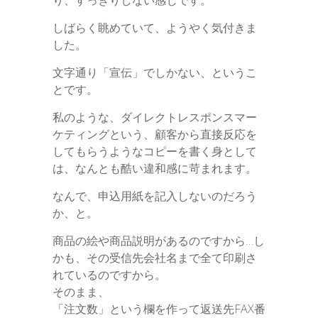
り、すっきりしない感じです。
t
n
しばらく眺めていて、ようやく気付きま
e
g
した。
e
文字通り「宣伝」でしかない、というこ
とです。
r
私のような、ダイレクトレスポンスマー
ケティングという、顧客から直接反応を
してもらうようなコピーを書く身として
は、なんとも酷い違和感に苛まれます。
なんで、申込用紙を記入しないのだろう
か、と。
商品の絵や商品説明があるのですから…し
かも、その受信先会社名まで全て印刷さ
れているのですから。
そのまま、
「注文数」という欄を作って返送先FAX番