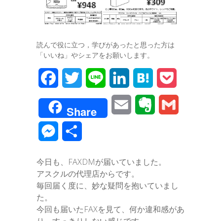
読んで役に立つ，学びがあったと思った方は
「いいね」やシェアをお願いします。
F
T
L
L
H
P
a
w
i
i
a
o
E
E
G
Share
c
i
n
n
t
c
m
v
m
M
共
e
t
e
k
e
k
a
e
a
e
有
b
t
e
n
e
今日も、FAXDMが届いていました。
i
r
i
s
アスクルの代理店からです。
o
e
d
a
t
l
n
l
毎回届く度に、妙な疑問を抱いていまし
s
o
r
I
た。
o
今回も届いたFAXを見て、何か違和感があ
e
k
n