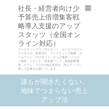
社長・経営者向け少
予算売上倍増集客戦
略導入支援のアップ
スタッツ（全国オン
ライン対応）
マーケティングコンサルタント，セールスコピー
ライターが，集客代行，マーケティング戦略，ホ
ームページ（WEBサイト）からの集客，LPコピ
ー制作，リピート・客単価アップ，新規顧客獲
得，チラシ・DMその他広告宣伝，売上アップに
関して記事を公開しています
誰もが聞きたくない、
地味でつまらない売上
アップ法