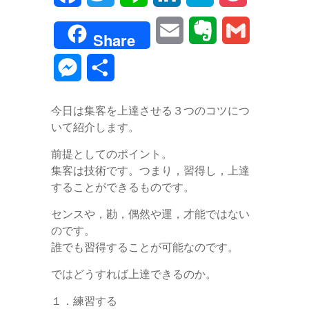
a
w
i
i
a
o
E
E
G
Share
c
i
n
n
t
c
m
v
m
M
共
e
t
e
k
e
k
a
e
a
e
有
b
t
e
n
e
今日は集客を上達させる３つのコツにつ
i
r
i
s
いて紹介します。
o
e
d
a
t
l
n
l
s
前提としてのポイント。
o
r
I
o
集客は技術です。つまり，習得し，上達
e
k
n
することができるものです。
t
n
センスや，勘，偶然や運，才能ではない
e
のです。
g
誰でも習得することが可能なのです。
e
ではどうすれば上達できるのか。
r
１．練習する