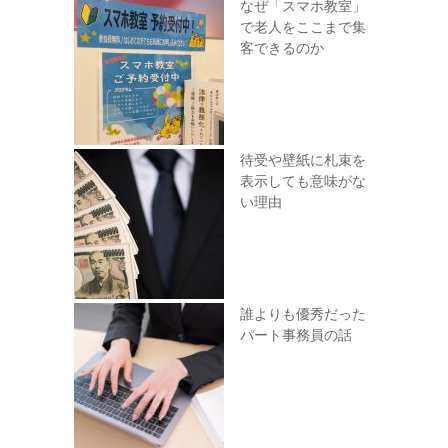
なぜ「スマホ教室」
で老人をここまで集
客できるのか
待受や壁紙に札束を
表示しても意味がな
い理由
誰よりも優秀だった
パート事務員の話