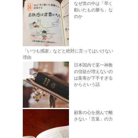
なぜ世の中は「早く
動いたもの勝ち」な
のか
「いつも感謝」などと絶対に言ってはいけない
理由
日本国内で某一神教
の信徒が増えないの
は集客が下手すぎる
からという話
顧客の心を掴んで離
さない「言葉」の力