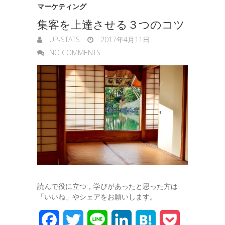
マーケティング
集客を上達させる３つのコツ
UP-STATS
2017年4月11日
NO COMMENTS
読んで役に立つ，学びがあったと思った方は
「いいね」やシェアをお願いします。
F
T
L
L
H
P