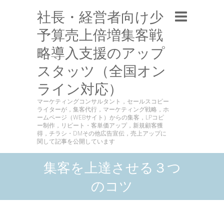
社長・経営者向け少
予算売上倍増集客戦
略導入支援のアップ
スタッツ（全国オン
ライン対応）
マーケティングコンサルタント，セールスコピー
ライターが，集客代行，マーケティング戦略，ホ
ームページ（WEBサイト）からの集客，LPコピ
ー制作，リピート・客単価アップ，新規顧客獲
得，チラシ・DMその他広告宣伝，売上アップに
関して記事を公開しています
集客を上達させる３つ
のコツ