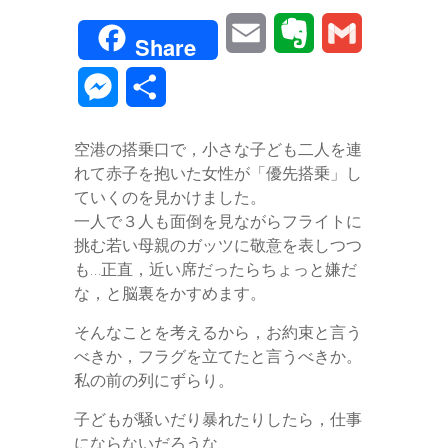
a
w
i
i
a
o
E
E
G
Share
c
i
n
n
t
c
m
v
m
M
共
e
t
e
k
e
k
a
e
a
e
有
b
t
e
n
e
空港の搭乗口で，小さな子ども二人を連
i
r
i
s
れて赤子を抱いた女性が「優先搭乗」し
o
e
d
a
t
l
n
l
ていくのを見かけました。
s
o
r
I
一人で３人も面倒を見ながらフライトに
o
挑む若い母親のガッツに敬意を表しつつ
e
k
n
も…正直，近い席だったらちょっと嫌だ
t
n
な，と脳裏をかすめます。
e
g
そんなことを考えるから，お約束と言う
べきか，フラグを立てたと言うべきか。
e
私の前の列にずらり。
r
子どもが騒いだり暴れたりしたら，仕事
にならないだろうな…