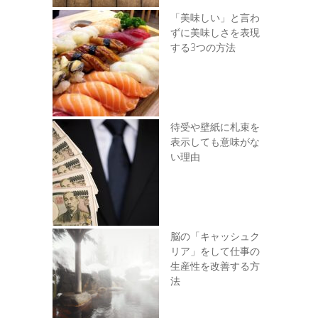
「美味しい」と言わ
ずに美味しさを表現
する3つの方法
待受や壁紙に札束を
表示しても意味がな
い理由
脳の「キャッシュク
リア」をして仕事の
生産性を改善する方
法