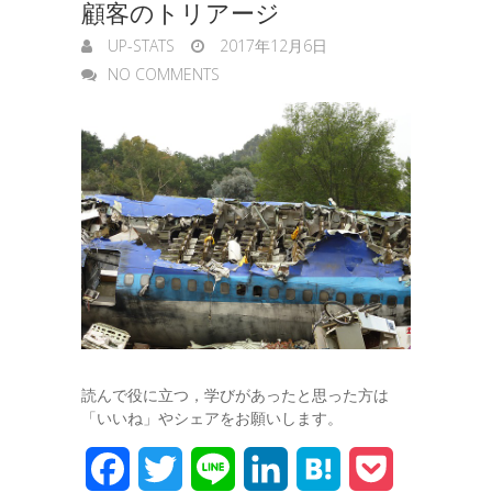
顧客のトリアージ
UP-STATS
2017年12月6日
NO COMMENTS
読んで役に立つ，学びがあったと思った方は
「いいね」やシェアをお願いします。
F
T
L
L
H
P