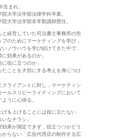
8年生まれ。
学院大学法学部法律学科卒業。
学院大学法学部非常勤講師歴任。
もと経営していた司法書士事務所の売
ップのためにマーケティングを学び，
ないノウハウを学び続けてきた中で，
際に効果があるのか」
当に役に立つのか」
ったことを大切にする考えを身につけ
にクライアントに対し，マーケティン
セールスコピーライティングにおいて
すように心掛る。
上げを上げることには役に立たない
れいなチラシ」
対効果が測定できず，役立つつかどう
わからない「広告代理店の制作する広