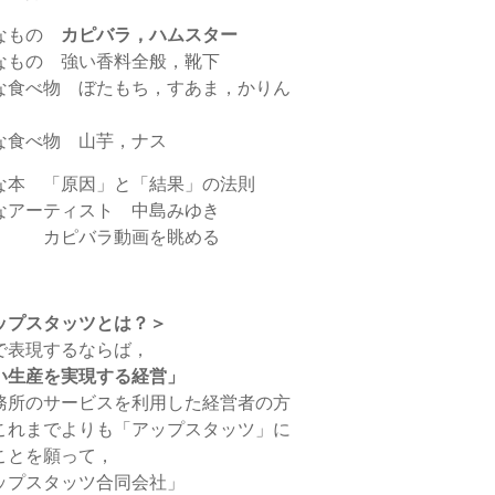
なもの
カピバラ，ハムスター
なもの 強い香料全般，靴下
な食べ物 ぼたもち，すあま，かりん
な食べ物 山芋，ナス
な本 「原因」と「結果」の法則
なアーティスト 中島みゆき
 カピバラ動画を眺める
ップスタッツとは？＞
で表現するならば，
い生産を実現する経営」
務所のサービスを利用した経営者の方
これまでよりも「アップスタッツ」に
ことを願って，
ップスタッツ合同会社」