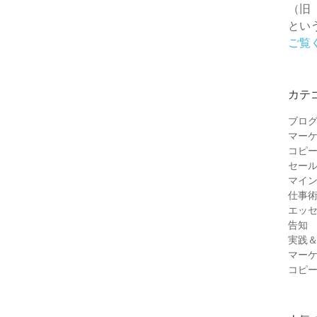
（旧
とい
ご覧
カテ
ブロ
マー
コピ
セー
マイ
仕事
エッ
告知
実践
マー
コピ