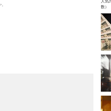
人気
か。
数）