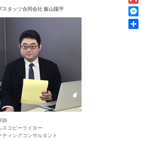
k
a
I
v
プスタッツ合同会社 飯山陽平
a
G
e
i
n
e
m
t
M
l
r
a
e
共
n
i
s
有
o
l
s
t
e
e
n
g
e
r
軍師
ルスコピーライター
ケティングコンサルタント