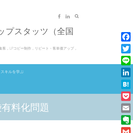
ップスタッツ（全国
F
集客，LPコピー制作，リピート・客単価アップ，
a
T
c
w
L
スキルを学ぶ
e
i
i
L
b
t
n
i
o
H
t
e
n
o
a
袋有料化問題
e
P
k
k
t
r
o
E
e
e
c
m
d
E
n