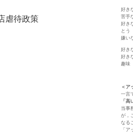
好き
店虐待政策
苦手
好き
とう
嫌い
好き
好き
趣味
＜ア
一言
「高
当事
が，
なる
「ア