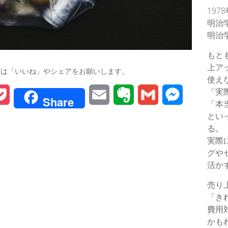
197
明治
明治
もと
上ア
方は「いいね」やシェアをお願いします。
使え
「実
P
E
E
G
M
Share
「本
o
m
v
m
e
とい
る。
c
a
e
a
s
実際
グや
k
i
r
i
s
活か
e
l
n
l
e
売り
t
o
n
「き
費用
t
g
かも