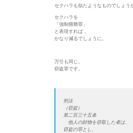
セクハラも似たようなものでしょう
セクハラを
「強制猥褻罪」
と表現すれば，
かなり減るでしょうに。
万引も同じ。
窃盗罪です。
刑法
（窃盗）
第二百三十五条
他人の財物を窃取した者は、
窃盗の罪とし、