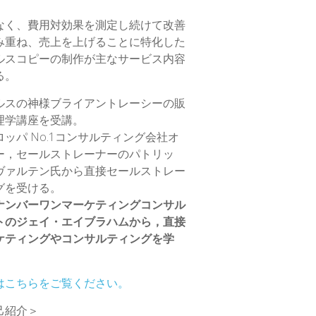
なく、費用対効果を測定し続けて改善
み重ね、売上を上げることに特化した
ルスコピーの制作が主なサービス内容
る。
ルスの神様ブライアントレーシーの販
理学講座を受講。
ロッパ No.1コンサルティング会社オ
ー，セールストレーナーのパトリッ
ヴァルテン氏から直接セールストレー
グを受ける。
ナンバーワンマーケティングコンサル
トのジェイ・エイブラハムから，直接
ケティングやコンサルティングを学
はこちらをご覧ください。
己紹介＞