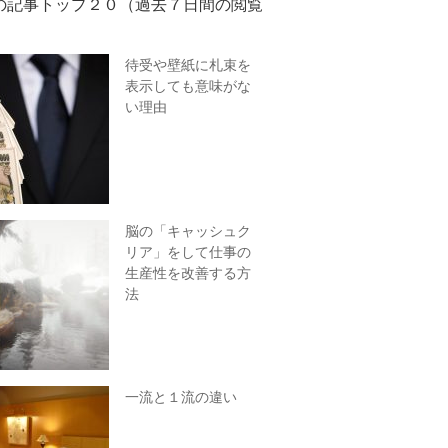
の記事トップ２０（過去７日間の閲覧
待受や壁紙に札束を
表示しても意味がな
い理由
脳の「キャッシュク
リア」をして仕事の
生産性を改善する方
法
一流と１流の違い