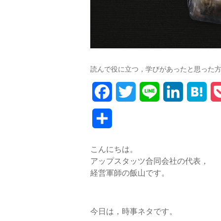
読んで役に立つ，学びがあったと思った
F
T
L
L
H
a
w
i
i
a
共
c
i
n
n
t
有
こんにちは。
e
t
e
k
e
アップスタッツ合同会社の代表，
b
t
e
n
経営軍師の飯山です。
o
e
d
a
o
r
I
今日は，時事ネタです。