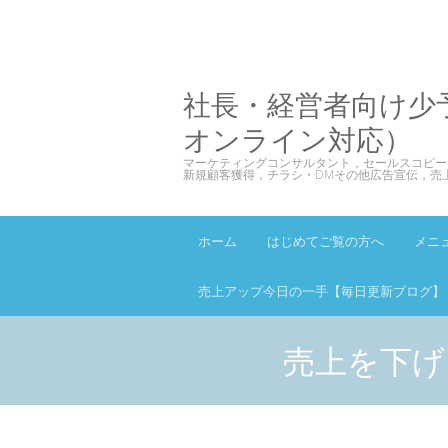
社長・経営者向け少
オンライン対応）
マーケティングコンサルタント，セールスコピー
新規顧客獲得，チラシ・DMその他広告宣伝，売
ホーム
はじめてご覧の方へ
メニ
売上アップ今日の一手【毎日更新ブログ】
売上を下げ