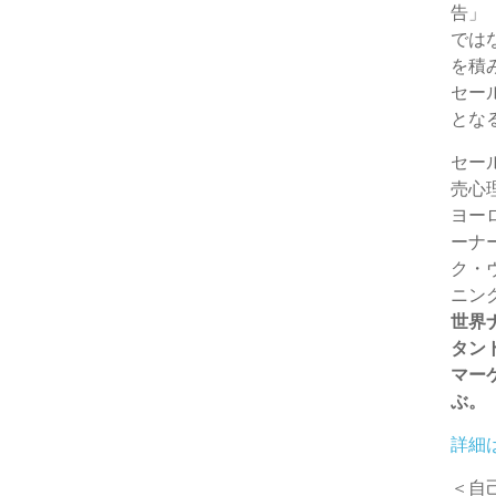
告」
e
e
では
r
を積
セー
とな
セー
売心
ヨー
ーナ
ク・
ニン
世界
タン
マー
ぶ。
詳細
＜自