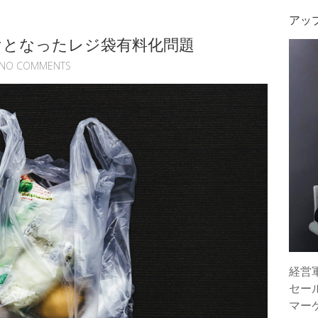
アッ
けとなったレジ袋有料化問題
NO COMMENTS
経営
セー
マー