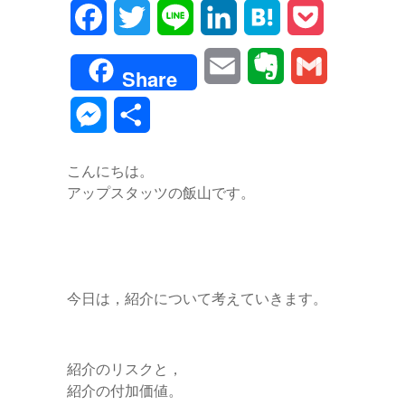
F
T
L
L
H
P
a
w
i
i
a
o
E
E
G
Share
c
i
n
n
t
c
m
v
m
M
共
e
t
e
k
e
k
a
e
a
e
有
b
t
e
n
e
こんにちは。
i
r
i
s
アップスタッツの飯山です。
o
e
d
a
t
l
n
l
s
o
r
I
o
e
k
n
t
n
今日は，紹介について考えていきます。
e
g
e
紹介のリスクと，
紹介の付加価値。
r