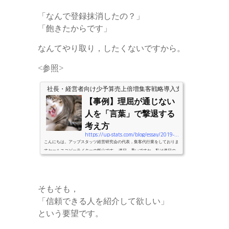
「なんで登録抹消したの？」
「飽きたからです」
なんてやり取り，したくないですから。
<参照>
社長・経営者向け少予算売上倍増集客戦略導入支援のアップスタ
【事例】理屈が通じない
人を「言葉」で撃退する
考え方
https://up-stats.com/blog/essay/2019-08-01-shigyo-okotowari
こんにちは。アップスタッツ経営研究会の代表，集客代行業をしておりま
すセールスコピーライターの飯山です。 連日，暑いですね。私は連日の
熱帯夜で，夜がほとんど眠れず…睡眠不足と暑さで，頭がろくに働いてい
ません。 暑いからスタバに退避しても，スタバ内では寝られませんから
ね。 ということで，今日はまともな記事ではありません。９割がた，ネ
タ仕様です。 一部，不快な表現が含まれるかもしれません。 テーマは，
そもそも，
「人を一撃で黙らせ，食い下がらせない方法の模索」です。 ネタとして
「信頼できる人を紹介して欲しい」
最後...
という要望です。