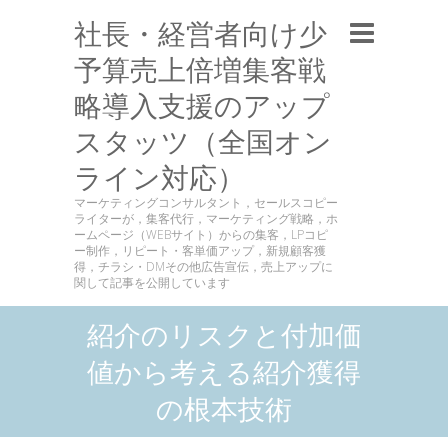
社長・経営者向け少
予算売上倍増集客戦
略導入支援のアップ
スタッツ（全国オン
ライン対応）
マーケティングコンサルタント，セールスコピー
ライターが，集客代行，マーケティング戦略，ホ
ームページ（WEBサイト）からの集客，LPコピ
ー制作，リピート・客単価アップ，新規顧客獲
得，チラシ・DMその他広告宣伝，売上アップに
関して記事を公開しています
紹介のリスクと付加価
値から考える紹介獲得
の根本技術