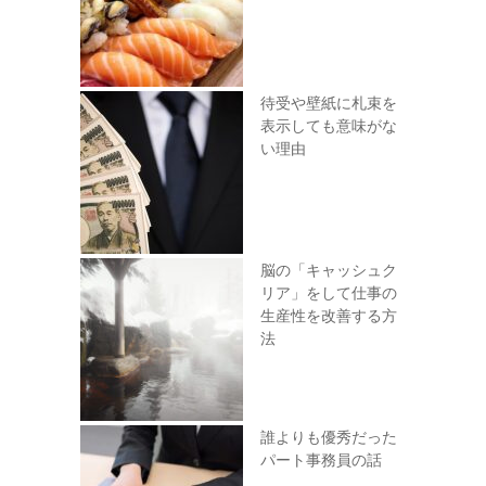
待受や壁紙に札束を
表示しても意味がな
い理由
脳の「キャッシュク
リア」をして仕事の
生産性を改善する方
法
誰よりも優秀だった
パート事務員の話