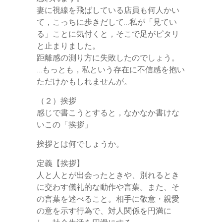
妻に視線を飛ばしている店員も何人かい
て，こっちに歩きだして…私が「見てい
る」ことに気付くと，そこで足がピタリ
と止まりました。
距離感の測り方に失敗したのでしょう。
…もっとも，私という存在に不信感を抱い
ただけかもしれませんが。
（２）挨拶
感じで書こうとすると，なかなか書けな
いこの「挨拶」
挨拶とは何でしょうか。
定義【挨拶】
人と人とが出会ったときや、別れるとき
に交わす儀礼的な動作や言葉。また、そ
の言葉を述べること。相手に敬意・親愛
の意を示す行為で、対人関係を円満に