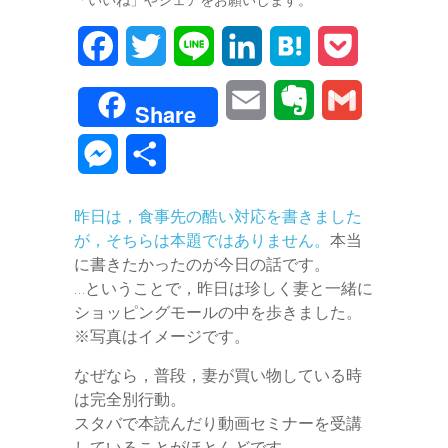
F
T
L
L
H
P
a
w
i
i
a
o
E
E
G
Share
c
i
n
n
t
c
m
v
m
M
共
e
t
e
k
e
k
a
e
a
e
有
b
t
e
n
e
昨日は，食事先の酷い対応を書きました
i
r
i
s
が，そちらは本題ではありません。
本当
o
e
d
a
t
l
n
l
に書きたかったのが今日の話です。
s
o
r
I
…ということで，昨日は珍しく妻と一緒に
o
ショッピングモールの中を歩きました。
e
k
n
※写真はイメージです。
t
n
なぜなら，普段，妻が買い物している時
e
g
は完全別行動。
スタバで本読んだり動画セミナーを受講
e
していることがほとんどです。