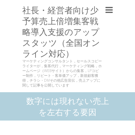
社長・経営者向け少
予算売上倍増集客戦
略導入支援のアップ
スタッツ（全国オン
ライン対応）
マーケティングコンサルタント，セールスコピー
ライターが，集客代行，マーケティング戦略，ホ
ームページ（WEBサイト）からの集客，LPコピ
ー制作，リピート・客単価アップ，新規顧客獲
得，チラシ・DMその他広告宣伝，売上アップに
関して記事を公開しています
数字には現れない売上
を左右する要因