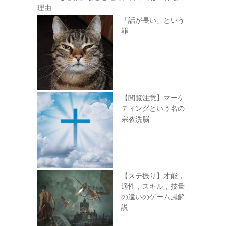
理由
「話が長い」という
罪
【閲覧注意】マーケ
ティングという名の
宗教洗脳
【ステ振り】才能，
適性，スキル，技量
の違いのゲーム風解
説