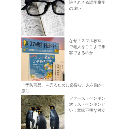
許されざる誤字脱字
の違い
なぜ「スマホ教室」
で老人をここまで集
客できるのか
「予防商品」を売るために必要な、人を動かす
原則
ファーストペンギン
対ラストペンギンと
いう意味不明な対立