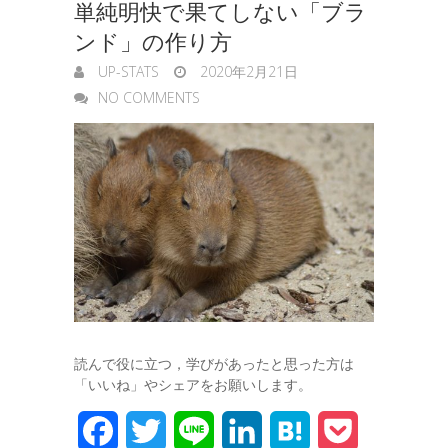
単純明快で果てしない「ブラ
ンド」の作り方
UP-STATS
2020年2月21日
NO COMMENTS
読んで役に立つ，学びがあったと思った方は
「いいね」やシェアをお願いします。
F
T
L
L
H
P