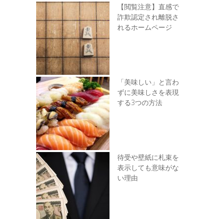
【閲覧注意】直感で
詐欺認定され離脱さ
れるホームページ
「美味しい」と言わ
ずに美味しさを表現
する3つの方法
待受や壁紙に札束を
表示しても意味がな
い理由