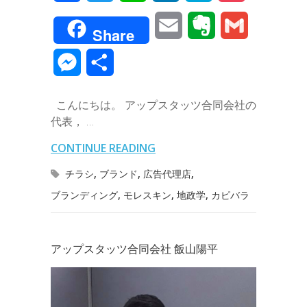
a
w
i
i
a
o
E
E
G
Share
c
i
n
n
t
c
m
v
m
M
共
e
t
e
k
e
k
a
e
a
e
有
b
t
e
n
e
こんにちは。 アップスタッツ合同会社の
i
r
i
s
代表， …
o
e
d
a
t
l
n
l
s
CONTINUE READING
o
r
I
o
e
チラシ
,
ブランド
,
広告代理店
,
k
n
t
ブランディング
,
モレスキン
,
地政学
,
カピバラ
n
e
g
アップスタッツ合同会社 飯山陽平
e
r