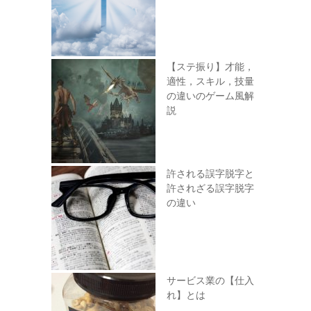
【ステ振り】才能，
適性，スキル，技量
の違いのゲーム風解
説
許される誤字脱字と
許されざる誤字脱字
の違い
サービス業の【仕入
れ】とは