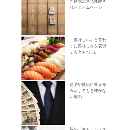
詐欺認定され離脱さ
れるホームページ
「美味しい」と言わ
ずに美味しさを表現
する3つの方法
待受や壁紙に札束を
表示しても意味がな
い理由
脳の「キャッシュク