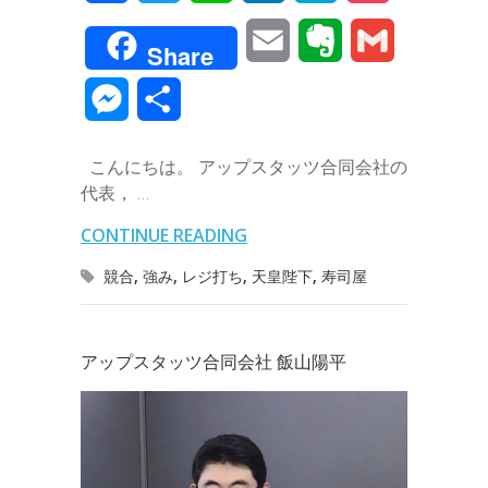
a
w
i
i
a
o
E
E
G
Share
c
i
n
n
t
c
m
v
m
M
共
e
t
e
k
e
k
a
e
a
e
有
b
t
e
n
e
こんにちは。 アップスタッツ合同会社の
i
r
i
s
代表， …
o
e
d
a
t
l
n
l
s
CONTINUE READING
o
r
I
o
e
競合
,
強み
,
レジ打ち
,
天皇陛下
,
寿司屋
k
n
t
n
e
g
アップスタッツ合同会社 飯山陽平
e
r