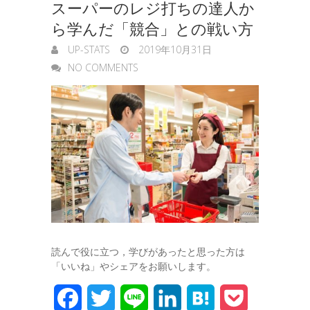
スーパーのレジ打ちの達人か
ら学んだ「競合」との戦い方
UP-STATS
2019年10月31日
NO COMMENTS
読んで役に立つ，学びがあったと思った方は
「いいね」やシェアをお願いします。
F
T
L
L
H
P