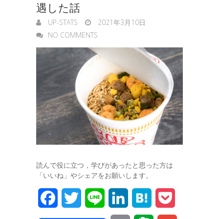
遇した話
UP-STATS
2021年3月10日
NO COMMENTS
読んで役に立つ，学びがあったと思った方は
「いいね」やシェアをお願いします。
F
T
L
L
H
P
a
w
i
i
a
o