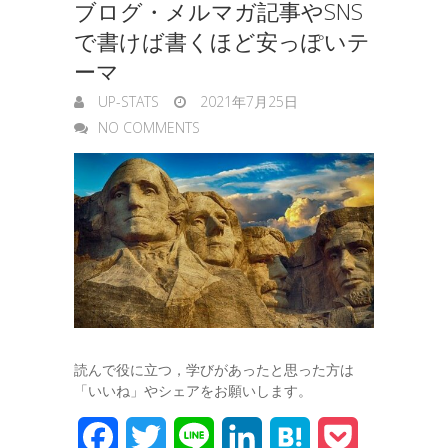
ブログ・メルマガ記事やSNS
で書けば書くほど安っぽいテ
ーマ
UP-STATS
2021年7月25日
NO COMMENTS
読んで役に立つ，学びがあったと思った方は
「いいね」やシェアをお願いします。
F
T
L
L
H
P