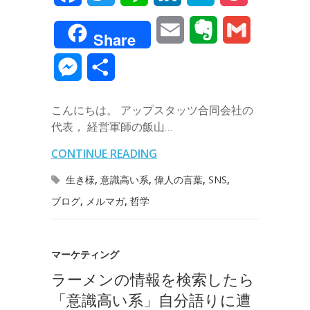
a
w
i
i
a
o
E
E
G
Share
c
i
n
n
t
c
m
v
m
M
共
e
t
e
k
e
k
a
e
a
e
有
b
t
e
n
e
こんにちは。 アップスタッツ合同会社の
i
r
i
s
代表， 経営軍師の飯山…
o
e
d
a
t
l
n
l
s
CONTINUE READING
o
r
I
o
e
生き様
,
意識高い系
,
偉人の言葉
,
SNS
,
k
n
t
ブログ
,
メルマガ
,
哲学
n
e
g
マーケティング
e
ラーメンの情報を検索したら
r
「意識高い系」自分語りに遭