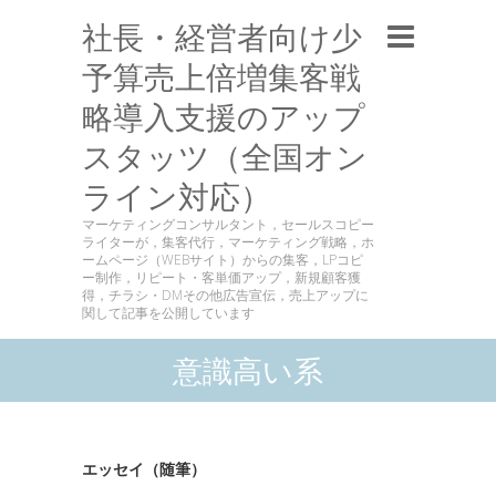
社長・経営者向け少
予算売上倍増集客戦
略導入支援のアップ
スタッツ（全国オン
ライン対応）
マーケティングコンサルタント，セールスコピー
ライターが，集客代行，マーケティング戦略，ホ
ームページ（WEBサイト）からの集客，LPコピ
ー制作，リピート・客単価アップ，新規顧客獲
得，チラシ・DMその他広告宣伝，売上アップに
関して記事を公開しています
意識高い系
エッセイ（随筆）