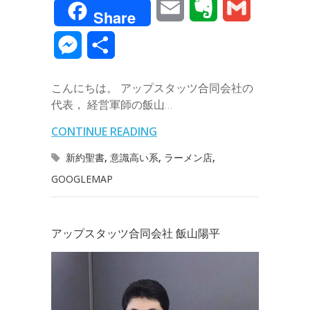
E
E
G
Share
c
i
n
n
t
c
m
v
m
M
共
e
t
e
k
e
k
a
e
a
e
有
b
t
e
n
e
こんにちは。 アップスタッツ合同会社の
i
r
i
s
代表， 経営軍師の飯山…
o
e
d
a
t
l
n
l
s
CONTINUE READING
o
r
I
o
e
新約聖書
,
意識高い系
,
ラーメン店
,
k
n
t
GOOGLEMAP
n
e
g
アップスタッツ合同会社 飯山陽平
e
r