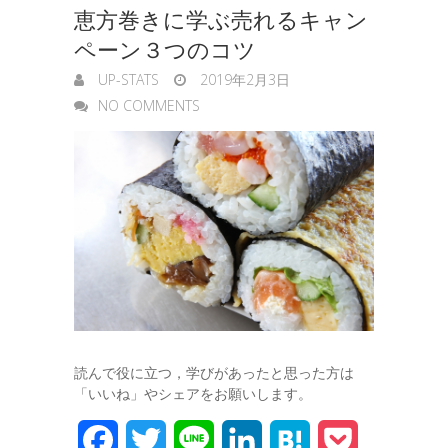
恵方巻きに学ぶ売れるキャン
e
ペーン３つのコツ
r
UP-STATS
2019年2月3日
NO COMMENTS
読んで役に立つ，学びがあったと思った方は
「いいね」やシェアをお願いします。
F
T
L
L
H
P