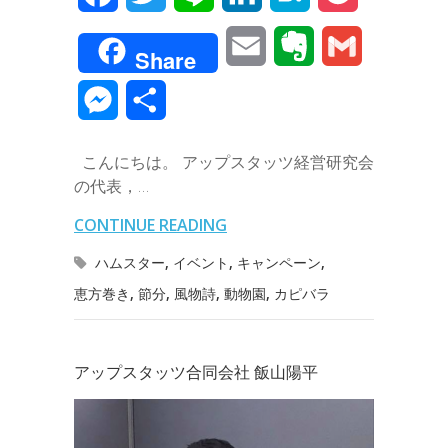
a
w
i
i
a
o
E
E
G
Share
c
i
n
n
t
c
m
v
m
M
共
e
t
e
k
e
k
a
e
a
e
有
b
t
e
n
e
こんにちは。 アップスタッツ経営研究会
i
r
i
s
の代表，…
o
e
d
a
t
l
n
l
s
CONTINUE READING
o
r
I
o
e
ハムスター
,
イベント
,
キャンペーン
,
k
n
t
恵方巻き
,
節分
,
風物詩
,
動物園
,
カピバラ
n
e
g
アップスタッツ合同会社 飯山陽平
e
r