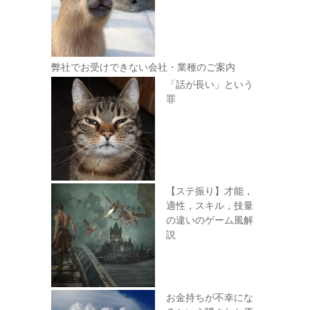
弊社でお受けできない会社・業種のご案内
「話が長い」という
罪
【ステ振り】才能，
適性，スキル，技量
の違いのゲーム風解
説
お金持ちが不幸にな