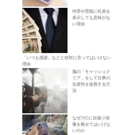
待受や壁紙に札束を
表示しても意味がな
い理由
「いつも感謝」などと絶対に言ってはいけない
理由
脳の「キャッシュク
リア」をして仕事の
生産性を改善する方
法
なぜSNSに自撮り画
像を載せてはいけな
いのか