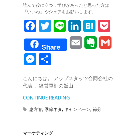
読んで役に立つ，学びがあったと思った方は
「いいね」やシェアをお願いします。
F
T
L
L
H
P
a
w
i
i
a
o
E
E
G
Share
c
i
n
n
t
c
m
v
m
M
共
e
t
e
k
e
k
a
e
a
e
有
b
t
e
n
e
こんにちは。 アップスタッツ合同会社の
i
r
i
s
代表， 経営軍師の飯山…
o
e
d
a
t
l
n
l
s
CONTINUE READING
o
r
I
o
e
恵方巻
,
季節ネタ
,
キャンペーン
,
節分
k
n
t
n
e
g
マーケティング