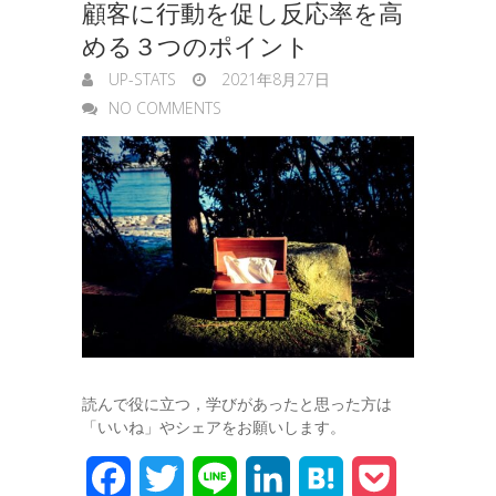
顧客に行動を促し反応率を高
める３つのポイント
UP-STATS
2021年8月27日
NO COMMENTS
読んで役に立つ，学びがあったと思った方は
「いいね」やシェアをお願いします。
F
T
L
L
H
P