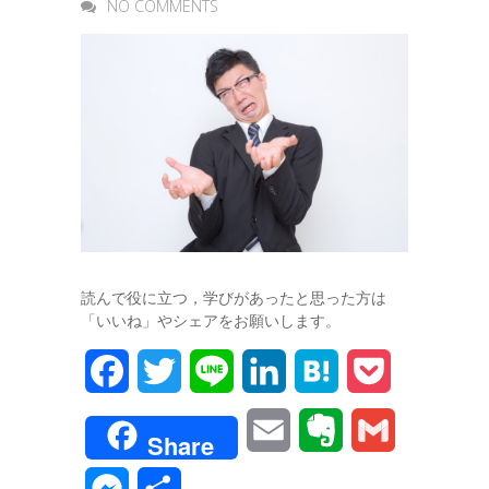
NO COMMENTS
読んで役に立つ，学びがあったと思った方は
「いいね」やシェアをお願いします。
F
T
L
L
H
P
a
w
i
i
a
o
E
E
G
Share
c
i
n
n
t
c
m
v
m
M
共