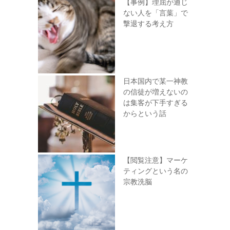
【事例】理屈が通じ
ない人を「言葉」で
撃退する考え方
日本国内で某一神教
の信徒が増えないの
は集客が下手すぎる
からという話
【閲覧注意】マーケ
ティングという名の
宗教洗脳