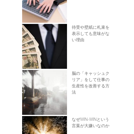
待受や壁紙に札束を
表示しても意味がな
い理由
脳の「キャッシュク
リア」をして仕事の
生産性を改善する方
法
なぜWIN-WINという
言葉が大嫌いなのか