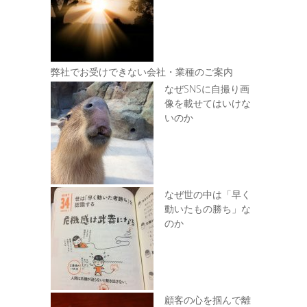
弊社でお受けできない会社・業種のご案内
なぜSNSに自撮り画
像を載せてはいけな
いのか
なぜ世の中は「早く
動いたもの勝ち」な
のか
顧客の心を掴んで離