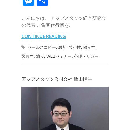
e
t
e
k
e
k
a
e
a
e
有
b
t
e
n
e
こんにちは。 アップスタッツ経営研究会
i
r
i
s
の代表， 集客代行業を…
o
e
d
a
t
l
n
l
s
CONTINUE READING
o
r
I
o
e
セールスコピー
,
締切
,
希少性
,
限定性
,
k
n
t
緊急性
,
煽り
,
WEBセミナー
,
心理トリガー
n
e
g
アップスタッツ合同会社 飯山陽平
e
r