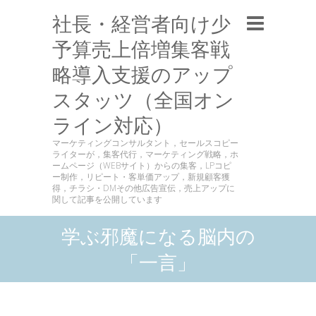
社長・経営者向け少
予算売上倍増集客戦
略導入支援のアップ
スタッツ（全国オン
ライン対応）
マーケティングコンサルタント，セールスコピー
ライターが，集客代行，マーケティング戦略，ホ
ームページ（WEBサイト）からの集客，LPコピ
ー制作，リピート・客単価アップ，新規顧客獲
得，チラシ・DMその他広告宣伝，売上アップに
関して記事を公開しています
学ぶ邪魔になる脳内の
「一言」