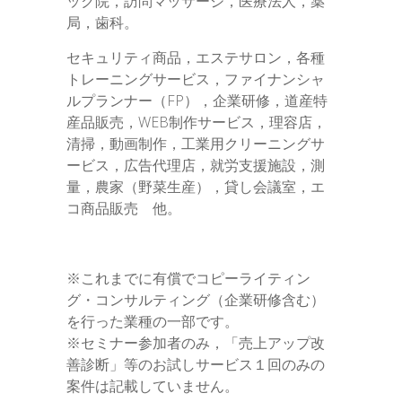
ック院，訪問マッサージ，医療法人，薬
局，歯科。
セキュリティ商品，エステサロン，各種
トレーニングサービス，ファイナンシャ
ルプランナー（FP），企業研修，道産特
産品販売，WEB制作サービス，理容店，
清掃，動画制作，工業用クリーニングサ
ービス，広告代理店，就労支援施設，測
量，農家（野菜生産），貸し会議室，エ
コ商品販売 他。
※これまでに有償でコピーライティン
グ・コンサルティング（企業研修含む）
を行った業種の一部です。
※セミナー参加者のみ，「売上アップ改
善診断」等のお試しサービス１回のみの
案件は記載していません。