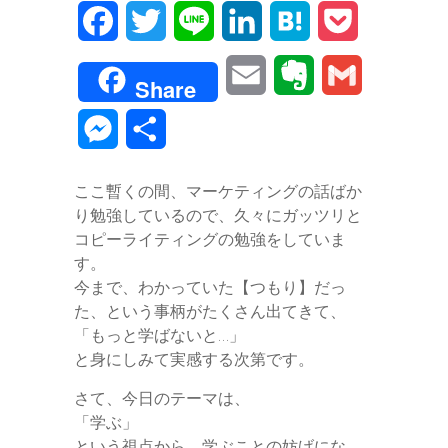
F
T
L
L
H
P
a
w
i
i
a
o
E
E
G
Share
c
i
n
n
t
c
m
v
m
M
共
e
t
e
k
e
k
a
e
a
e
有
b
t
e
n
e
ここ暫くの間、マーケティングの話ばか
i
r
i
s
り勉強しているので、久々にガッツリと
o
e
d
a
t
l
n
l
コピーライティングの勉強をしていま
s
o
r
I
す。
o
今まで、わかっていた【つもり】だっ
e
k
n
た、という事柄がたくさん出てきて、
t
n
「もっと学ばないと…」
e
と身にしみて実感する次第です。
g
さて、今日のテーマは、
e
「学ぶ」
という視点から、学ぶことの妨げにな