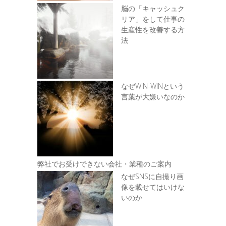
脳の「キャッシュク
リア」をして仕事の
生産性を改善する方
法
なぜWIN-WINという
言葉が大嫌いなのか
弊社でお受けできない会社・業種のご案内
なぜSNSに自撮り画
像を載せてはいけな
いのか