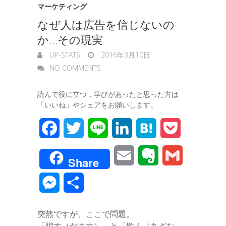
マーケティング
なぜ人は広告を信じないの
か…その現実
UP-STATS
2016年3月10日
NO COMMENTS
読んで役に立つ，学びがあったと思った方は
「いいね」やシェアをお願いします。
F
T
L
L
H
P
a
w
i
i
a
o
E
E
G
Share
c
i
n
n
t
c
m
v
m
M
共
e
t
e
k
e
k
a
e
a
e
有
b
t
e
n
e
突然ですが、ここで問題。
i
r
i
s