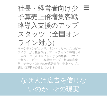
社長・経営者向け少
予算売上倍増集客戦
略導入支援のアップ
スタッツ（全国オン
ライン対応）
マーケティングコンサルタント，セールスコピー
ライターが，集客代行，マーケティング戦略，ホ
ームページ（WEBサイト）からの集客，LPコピ
ー制作，リピート・客単価アップ，新規顧客獲
得，チラシ・DMその他広告宣伝，売上アップに
関して記事を公開しています
なぜ人は広告を信じな
いのか…その現実