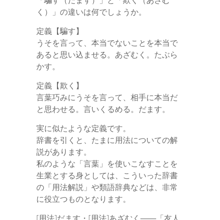
「騙す（だます）」と「欺く（あざむ
o
e
d
a
t
l
n
l
く）」の違いは何でしょうか。
s
o
r
I
o
定義【騙す】
e
k
n
うそを言って、本当でないことを本当で
t
あると思い込ませる。あざむく。たぶら
n
かす。
e
g
定義【欺く】
e
言葉巧みにうそを言って、相手に本当だ
と思わせる。言いくるめる。だます。
r
実に似たような定義です。
辞書を引くと、たまに用法についての解
説があります。
私のような「言葉」を使いこなすことを
生業とする身としては、こういった辞書
の「用法解説」や類語辞典などは、非常
に役立つものとなります。
[用法]だます・[用法]あざむく――「友人