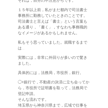
それは，自分の不注意からです。
r
１５年以上前，私がまだ都内で司法書士
事務所に勤務していたときのことです。
司法書士と言えば「書士」という言葉も
ある通り，「書く」，すなわち事務職的
なイメージがあるかもしれません。
私もそう思っていました。就職するまで
は…
実際には，非常に外回りが多いので驚き
ました。
具体的には，法務局，市役所，銀行。
◯☓銀行で，不動産の決済に立ち会ってか
ら，市役所で証明書を取って，法務局で
登記申請。
そんな流れです。
埼玉県から神奈川県まで，広域で仕事を