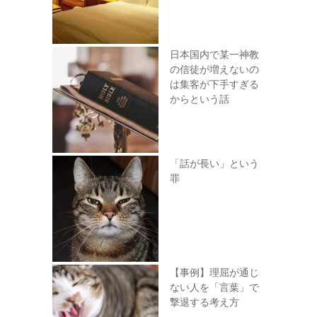
日本国内で某一神教
の信徒が増えないの
は集客が下手すぎる
からという話
「話が長い」という
罪
【事例】理屈が通じ
ない人を「言葉」で
撃退する考え方