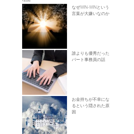
なぜWIN-WINという
言葉が大嫌いなのか
誰よりも優秀だった
パート事務員の話
お金持ちが不幸にな
るという隠された原
因