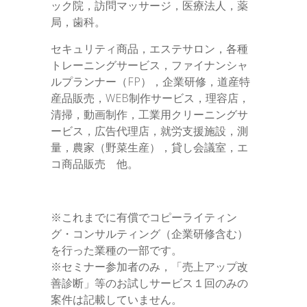
ック院，訪問マッサージ，医療法人，薬
局，歯科。
セキュリティ商品，エステサロン，各種
トレーニングサービス，ファイナンシャ
ルプランナー（FP），企業研修，道産特
産品販売，WEB制作サービス，理容店，
清掃，動画制作，工業用クリーニングサ
ービス，広告代理店，就労支援施設，測
量，農家（野菜生産），貸し会議室，エ
コ商品販売 他。
※これまでに有償でコピーライティン
グ・コンサルティング（企業研修含む）
を行った業種の一部です。
※セミナー参加者のみ，「売上アップ改
善診断」等のお試しサービス１回のみの
案件は記載していません。