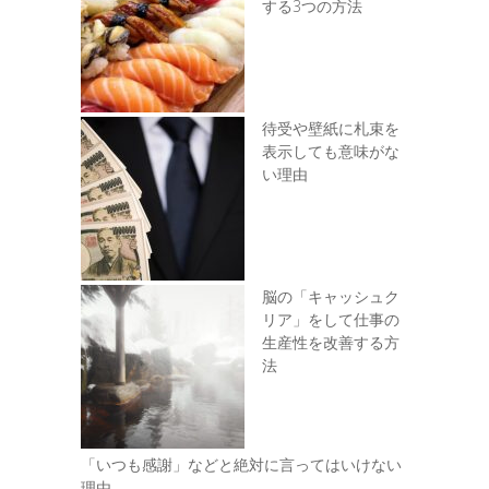
する3つの方法
待受や壁紙に札束を
表示しても意味がな
い理由
脳の「キャッシュク
リア」をして仕事の
生産性を改善する方
法
「いつも感謝」などと絶対に言ってはいけない
理由