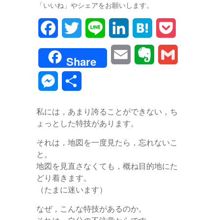
「いいね」やシェアをお願いします。
F
T
L
L
H
P
a
w
i
i
a
o
E
E
G
Share
c
i
n
n
t
c
m
v
m
M
共
e
t
e
k
e
k
a
e
a
e
有
b
t
e
n
e
私には，あまり誇ることができない，ち
i
r
i
s
ょっとした特技があります。
o
e
d
a
t
l
n
l
s
それは，地図を一度見たら，忘れないこ
o
r
I
o
と。
e
k
n
地図を見直さなくても，概ね目的地にた
t
どり着きます。
n
（たまに迷います）
e
g
なぜ，こんな特技があるのか。
e