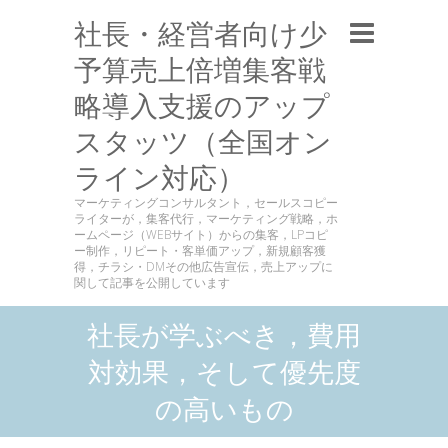
社長・経営者向け少
予算売上倍増集客戦
略導入支援のアップ
スタッツ（全国オン
ライン対応）
マーケティングコンサルタント，セールスコピー
ライターが，集客代行，マーケティング戦略，ホ
ームページ（WEBサイト）からの集客，LPコピ
ー制作，リピート・客単価アップ，新規顧客獲
得，チラシ・DMその他広告宣伝，売上アップに
関して記事を公開しています
社長が学ぶべき，費用
対効果，そして優先度
の高いもの