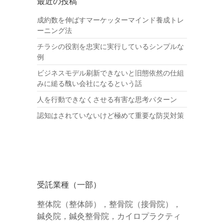
最近の投稿
成約数を伸ばすマーケッターマインド養成トレ
ーニング法
チラシの役割を忠実に実行しているシンプルな
例
ビジネスモデル刷新できないと旧態依然の仕組
みに縋る醜い会社になるという話
人を行動できなくさせる有害な思考パターン
認知はされていないけど極めて重要な防災対策
受託業種（一部）
整体院（整体師），整骨院（接骨院），
鍼灸院，鍼灸整骨院，カイロプラクティ