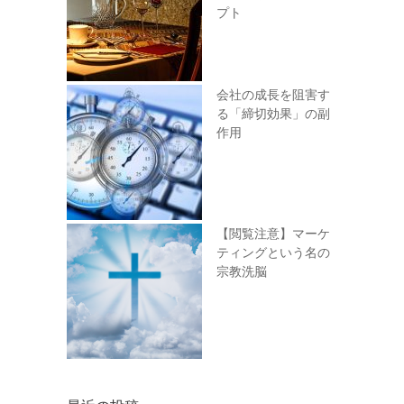
プト
会社の成長を阻害す
る「締切効果」の副
作用
【閲覧注意】マーケ
ティングという名の
宗教洗脳