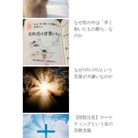
なぜ世の中は「早く
動いたもの勝ち」な
のか
なぜWIN-WINという
言葉が大嫌いなのか
【閲覧注意】マーケ
ティングという名の
宗教洗脳