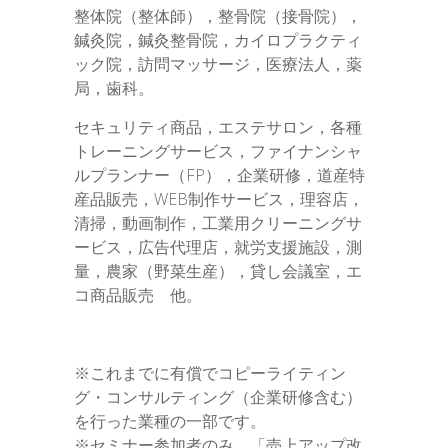
整体院（整体師），整骨院（接骨院），
鍼灸院，鍼灸整骨院，カイロプラクティ
ック院，訪問マッサージ，医療法人，薬
局，歯科。
セキュリティ商品，エステサロン，各種
トレーニングサービス，ファイナンシャ
ルプランナー（FP），企業研修，道産特
産品販売，WEB制作サービス，理容店，
清掃，動画制作，工業用クリーニングサ
ービス，広告代理店，就労支援施設，測
量，農家（野菜生産），貸し会議室，エ
コ商品販売 他。
※これまでに有償でコピーライティン
グ・コンサルティング（企業研修含む）
を行った業種の一部です。
※セミナー参加者のみ，「売上アップ改