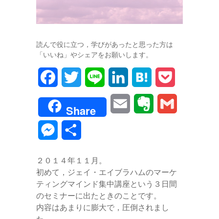
読んで役に立つ，学びがあったと思った方は
「いいね」やシェアをお願いします。
F
T
L
L
H
P
a
w
i
i
a
o
E
E
G
Share
c
i
n
n
t
c
m
v
m
M
共
e
t
e
k
e
k
a
e
a
e
有
b
t
e
n
e
２０１４年１１月。
i
r
i
s
初めて，ジェイ・エイブラハムのマーケ
o
e
d
a
t
l
n
l
ティングマインド集中講座という３日間
s
o
r
I
のセミナーに出たときのことです。
o
内容はあまりに膨大で，圧倒されまし
e
k
n