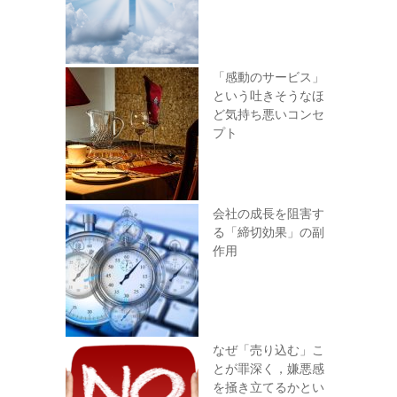
「感動のサービス」
という吐きそうなほ
ど気持ち悪いコンセ
プト
会社の成長を阻害す
る「締切効果」の副
作用
なぜ「売り込む」こ
とが罪深く，嫌悪感
を掻き立てるかとい