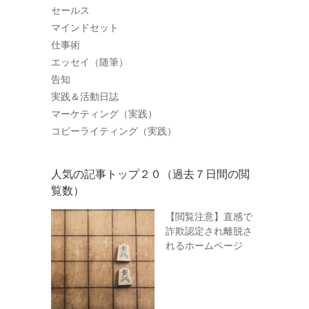
セールス
マインドセット
仕事術
エッセイ（随筆）
告知
実践＆活動日誌
マーケティング（実践）
コピーライティング（実践）
人気の記事トップ２０（過去７日間の閲
覧数）
【閲覧注意】直感で
詐欺認定され離脱さ
れるホームページ