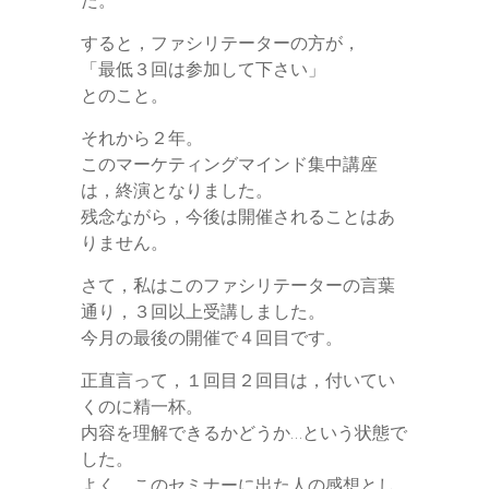
た。
t
n
すると，ファシリテーターの方が，
e
g
「最低３回は参加して下さい」
とのこと。
e
それから２年。
r
このマーケティングマインド集中講座
は，終演となりました。
残念ながら，今後は開催されることはあ
りません。
さて，私はこのファシリテーターの言葉
通り，３回以上受講しました。
今月の最後の開催で４回目です。
正直言って，１回目２回目は，付いてい
くのに精一杯。
内容を理解できるかどうか…という状態で
した。
よく，このセミナーに出た人の感想とし