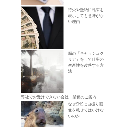
待受や壁紙に札束を
表示しても意味がな
い理由
脳の「キャッシュク
リア」をして仕事の
生産性を改善する方
法
弊社でお受けできない会社・業種のご案内
なぜSNSに自撮り画
像を載せてはいけな
いのか