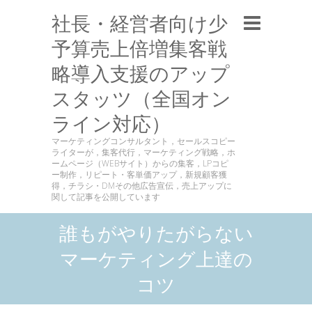
社長・経営者向け少
予算売上倍増集客戦
略導入支援のアップ
スタッツ（全国オン
ライン対応）
マーケティングコンサルタント，セールスコピー
ライターが，集客代行，マーケティング戦略，ホ
ームページ（WEBサイト）からの集客，LPコピ
ー制作，リピート・客単価アップ，新規顧客獲
得，チラシ・DMその他広告宣伝，売上アップに
関して記事を公開しています
誰もがやりたがらない
マーケティング上達の
コツ