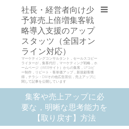
社長・経営者向け少
予算売上倍増集客戦
略導入支援のアップ
スタッツ（全国オン
ライン対応）
マーケティングコンサルタント，セールスコピー
ライターが，集客代行，マーケティング戦略，ホ
ームページ（WEBサイト）からの集客，LPコピ
ー制作，リピート・客単価アップ，新規顧客獲
得，チラシ・DMその他広告宣伝，売上アップに
関して記事を公開しています
集客や売上アップに必
要な，明晰な思考能力を
【取り戻す】方法