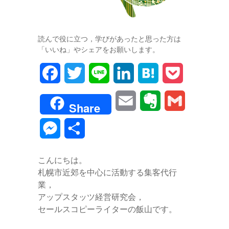
読んで役に立つ，学びがあったと思った方は
「いいね」やシェアをお願いします。
F
T
L
L
H
P
a
w
i
i
a
o
E
E
G
Share
c
i
n
n
t
c
m
v
m
M
共
e
t
e
k
e
k
a
e
a
e
有
b
t
e
n
e
こんにちは。
i
r
i
s
札幌市近郊を中心に活動する集客代行
o
e
d
a
t
l
n
l
業，
s
o
r
I
アップスタッツ経営研究会，
o
セールスコピーライターの飯山です。
e
k
n
t