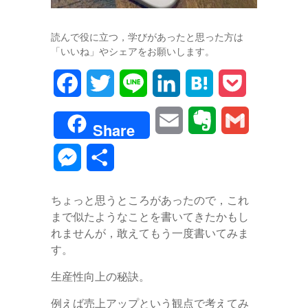
読んで役に立つ，学びがあったと思った方は
「いいね」やシェアをお願いします。
F
T
L
L
H
P
a
w
i
i
a
o
E
E
G
Share
c
i
n
n
t
c
m
v
m
M
共
e
t
e
k
e
k
a
e
a
e
有
b
t
e
n
e
ちょっと思うところがあったので，これ
i
r
i
s
まで似たようなことを書いてきたかもし
o
e
d
a
t
l
n
l
れませんが，敢えてもう一度書いてみま
s
o
r
I
す。
o
e
k
n
生産性向上の秘訣。
t
n
例えば売上アップという観点で考えてみ