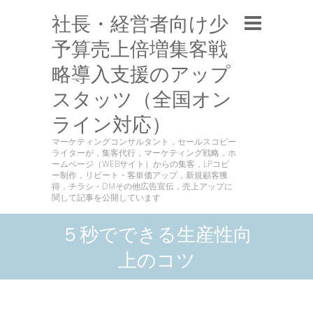
社長・経営者向け少
予算売上倍増集客戦
略導入支援のアップ
スタッツ（全国オン
ライン対応）
マーケティングコンサルタント，セールスコピー
ライターが，集客代行，マーケティング戦略，ホ
ームページ（WEBサイト）からの集客，LPコピ
ー制作，リピート・客単価アップ，新規顧客獲
得，チラシ・DMその他広告宣伝，売上アップに
関して記事を公開しています
５秒でできる生産性向
上のコツ