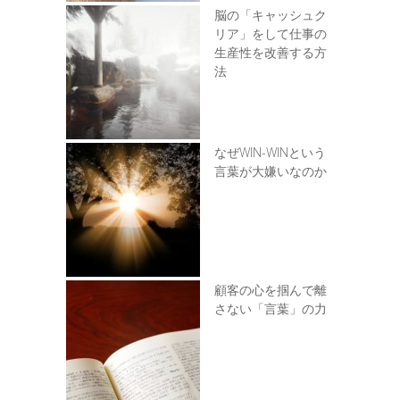
脳の「キャッシュク
リア」をして仕事の
生産性を改善する方
法
なぜWIN-WINという
言葉が大嫌いなのか
顧客の心を掴んで離
さない「言葉」の力