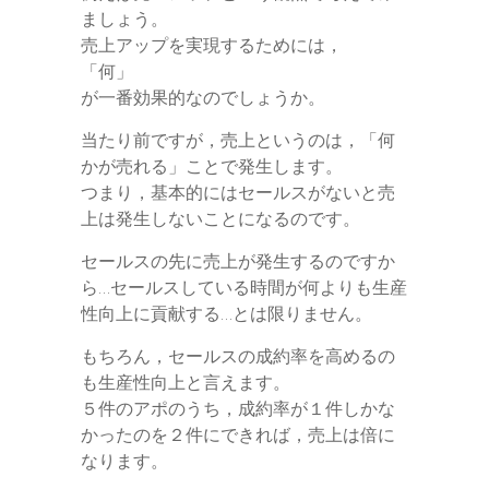
e
ましょう。
g
売上アップを実現するためには，
e
「何」
が一番効果的なのでしょうか。
r
当たり前ですが，売上というのは，「何
かが売れる」ことで発生します。
つまり，基本的にはセールスがないと売
上は発生しないことになるのです。
セールスの先に売上が発生するのですか
ら…セールスしている時間が何よりも生産
性向上に貢献する…とは限りません。
もちろん，セールスの成約率を高めるの
も生産性向上と言えます。
５件のアポのうち，成約率が１件しかな
かったのを２件にできれば，売上は倍に
なります。