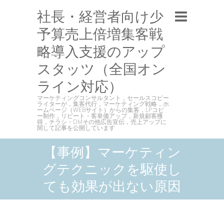
社長・経営者向け少
予算売上倍増集客戦
略導入支援のアップ
スタッツ（全国オン
ライン対応）
マーケティングコンサルタント，セールスコピー
ライターが，集客代行，マーケティング戦略，ホ
ームページ（WEBサイト）からの集客，LPコピ
ー制作，リピート・客単価アップ，新規顧客獲
得，チラシ・DMその他広告宣伝，売上アップに
関して記事を公開しています
【事例】マーケティン
グテクニックを駆使し
ても効果が出ない原因