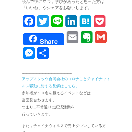
読んで役に立つ，学びがあったと思った方は
「いいね」やシェアをお願いします。
F
T
L
L
H
P
a
w
i
i
a
o
E
E
G
Share
c
i
n
n
t
c
m
v
m
M
共
e
t
e
k
e
k
a
e
a
e
有
b
t
e
n
e
__________________________________
i
r
i
s
アップスタッツ合同会社のコロナことチャイナウィ
o
e
d
a
t
l
n
l
ルス騒動に対する見解はこちら。
s
o
r
I
参加者が１０名を超えるイベントなどは
o
e
当面見合わせます。
k
n
つまり…平常通りに経済活動を
t
n
行っていきます。
e
g
また，チャイナウィルスで売上ダウンしている方