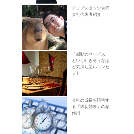
アップスタッツ合同
会社代表者紹介
「感動のサービス」
という吐きそうなほ
ど気持ち悪いコンセ
プト
会社の成長を阻害す
る「締切効果」の副
作用