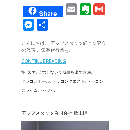
a
w
i
i
a
o
E
E
G
Share
c
i
n
n
t
c
m
v
m
M
共
e
t
e
k
e
k
a
e
a
e
有
b
t
e
n
e
こんにちは。 アップスタッツ経営研究会
i
r
i
s
の代表， 集客代行業を…
o
e
d
a
t
l
n
l
s
CONTINUE READING
o
r
I
o
e
苦労
,
苦労しないで成果を出す方法
,
k
n
t
ドラゴンボール
,
ドラゴンクエスト
,
ドラゴン
,
n
スライム
,
カピバラ
e
g
e
アップスタッツ合同会社 飯山陽平
r