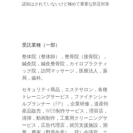
認知はされていないけど極めて重要な防災対策
受託業種（一部）
整体院（整体師），整骨院（接骨院），
鍼灸院，鍼灸整骨院，カイロプラクティ
ック院，訪問マッサージ，医療法人，薬
局，歯科。
セキュリティ商品，エステサロン，各種
トレーニングサービス，ファイナンシャ
ルプランナー（FP），企業研修，道産特
産品販売，WEB制作サービス，理容店，
清掃，動画制作，工業用クリーニングサ
ービス，広告代理店，就労支援施設，測
量，農家（野菜生産），貸し会議室，エ