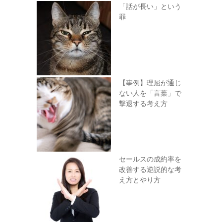
「話が長い」という
罪
【事例】理屈が通じ
ない人を「言葉」で
撃退する考え方
セールスの成約率を
改善する逆説的な考
え方とやり方