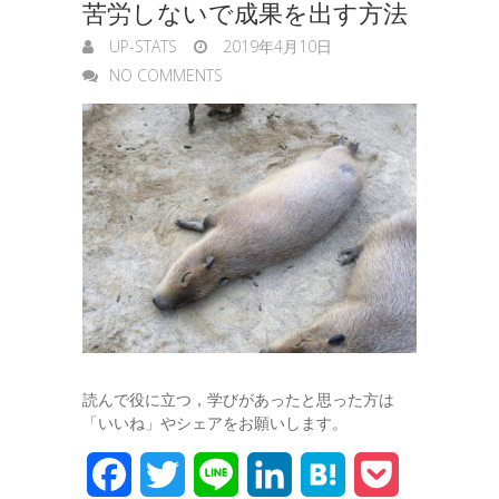
苦労しないで成果を出す方法
UP-STATS
2019年4月10日
NO COMMENTS
読んで役に立つ，学びがあったと思った方は
「いいね」やシェアをお願いします。
F
T
L
L
H
P