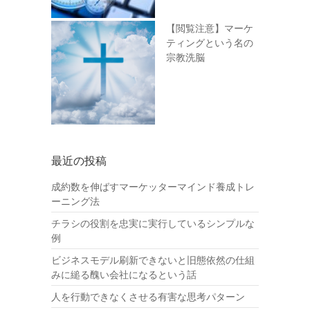
【閲覧注意】マーケ
ティングという名の
宗教洗脳
最近の投稿
成約数を伸ばすマーケッターマインド養成トレ
ーニング法
チラシの役割を忠実に実行しているシンプルな
例
ビジネスモデル刷新できないと旧態依然の仕組
みに縋る醜い会社になるという話
人を行動できなくさせる有害な思考パターン