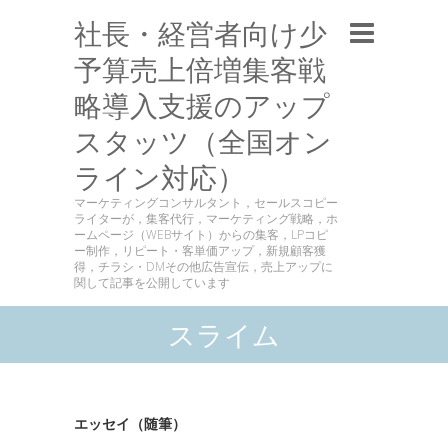
社長・経営者向け少
予算売上倍増集客戦
略導入支援のアップ
スタッツ（全国オン
ライン対応）
マーケティングコンサルタント，セールスコピー
ライターが，集客代行，マーケティング戦略，ホ
ームページ（WEBサイト）からの集客，LPコピ
ー制作，リピート・客単価アップ，新規顧客獲
得，チラシ・DMその他広告宣伝，売上アップに
関して記事を公開しています
スライム
エッセイ（随筆）