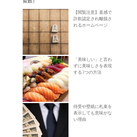
覧数）
【閲覧注意】直感で
詐欺認定され離脱さ
れるホームページ
「美味しい」と言わ
ずに美味しさを表現
する3つの方法
待受や壁紙に札束を
表示しても意味がな
い理由