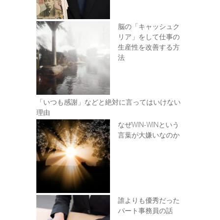
脳の「キャッシュク
リア」をして仕事の
生産性を改善する方
法
「いつも感謝」などと絶対に言ってはいけない
理由
なぜWIN-WINという
言葉が大嫌いなのか
誰よりも優秀だった
パート事務員の話