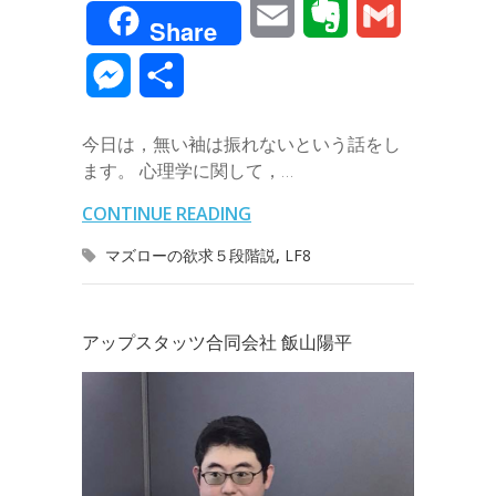
E
E
G
Share
c
i
n
n
t
c
m
v
m
M
共
e
t
e
k
e
k
a
e
a
e
有
b
t
e
n
e
今日は，無い袖は振れないという話をし
i
r
i
s
ます。 心理学に関して，…
o
e
d
a
t
l
n
l
s
CONTINUE READING
o
r
I
o
e
マズローの欲求５段階説
,
LF8
k
n
t
n
e
g
アップスタッツ合同会社 飯山陽平
e
r