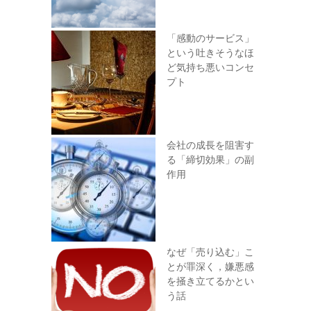
「感動のサービス」
という吐きそうなほ
ど気持ち悪いコンセ
プト
会社の成長を阻害す
る「締切効果」の副
作用
なぜ「売り込む」こ
とが罪深く，嫌悪感
を掻き立てるかとい
う話