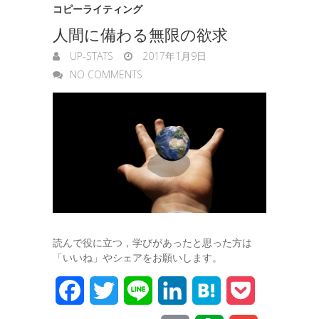
コピーライティング
人間に備わる無限の欲求
UP-STATS
2017年1月9日
NO COMMENTS
読んで役に立つ，学びがあったと思った方は
「いいね」やシェアをお願いします。
F
T
L
L
H
P
a
w
i
i
a
o