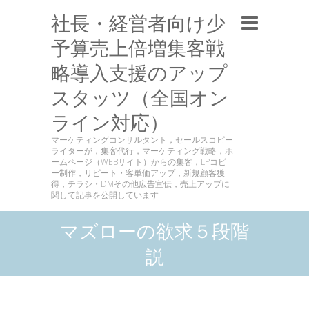
社長・経営者向け少
予算売上倍増集客戦
略導入支援のアップ
スタッツ（全国オン
ライン対応）
マーケティングコンサルタント，セールスコピー
ライターが，集客代行，マーケティング戦略，ホ
ームページ（WEBサイト）からの集客，LPコピ
ー制作，リピート・客単価アップ，新規顧客獲
得，チラシ・DMその他広告宣伝，売上アップに
関して記事を公開しています
マズローの欲求５段階
説