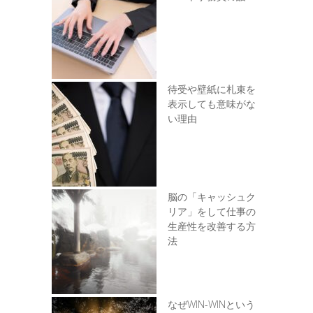
待受や壁紙に札束を
表示しても意味がな
い理由
脳の「キャッシュク
リア」をして仕事の
生産性を改善する方
法
なぜWIN-WINという