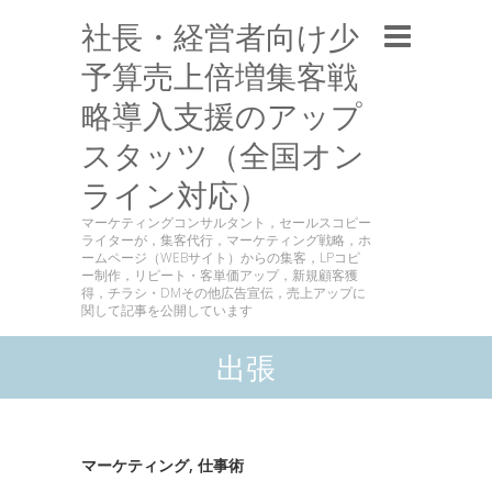
社長・経営者向け少
予算売上倍増集客戦
略導入支援のアップ
スタッツ（全国オン
ライン対応）
マーケティングコンサルタント，セールスコピー
ライターが，集客代行，マーケティング戦略，ホ
ームページ（WEBサイト）からの集客，LPコピ
ー制作，リピート・客単価アップ，新規顧客獲
得，チラシ・DMその他広告宣伝，売上アップに
関して記事を公開しています
出張
マーケティング
,
仕事術