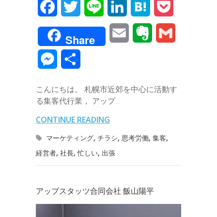
F
T
L
L
H
P
a
w
i
i
a
o
E
E
G
Share
c
i
n
n
t
c
m
v
m
M
共
e
t
e
k
e
k
a
e
a
e
有
b
t
e
n
e
こんにちは。 札幌市近郊を中心に活動す
i
r
i
s
る集客代行業， アップ…
o
e
d
a
t
l
n
l
s
CONTINUE READING
o
r
I
o
e
マーケティング
,
チラシ
,
思考労働
,
集客
,
k
n
t
経営者
,
社長
,
忙しい
,
出張
n
e
g
アップスタッツ合同会社 飯山陽平
e
r