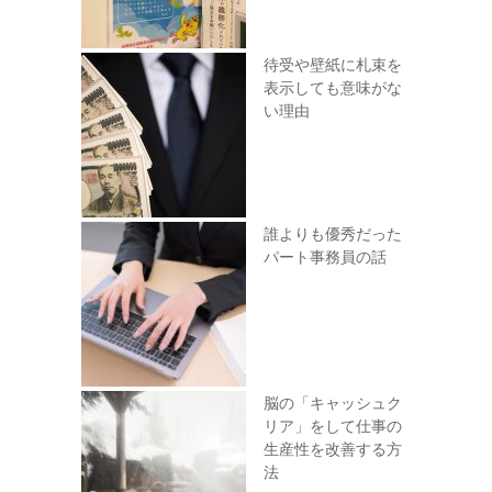
待受や壁紙に札束を
表示しても意味がな
い理由
誰よりも優秀だった
パート事務員の話
脳の「キャッシュク
リア」をして仕事の
生産性を改善する方
法