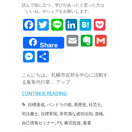
読んで役に立つ，学びがあったと思った方は
「いいね」やシェアをお願いします。
F
T
L
L
H
P
a
w
i
i
a
o
E
E
G
Share
c
i
n
n
t
c
m
v
m
M
共
e
t
e
k
e
k
a
e
a
e
有
b
t
e
n
e
こんにちは。 札幌市近郊を中心に活動す
i
r
i
s
る集客代行業， アップ…
o
e
d
a
t
l
n
l
s
CONTINUE READING
o
r
I
o
e
目標達成
,
パンドラの箱
,
黒歴史
,
社労士
,
k
n
t
司法書士
,
目標実現
,
非常識な成功法則
,
資格
,
n
自己啓発セミナー
,
FX
,
株式投資
,
集客
e
g