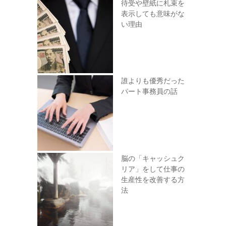
待受や壁紙に札束を
表示しても意味がな
い理由
誰よりも優秀だった
パート事務員の話
脳の「キャッシュク
リア」をして仕事の
生産性を改善する方
法