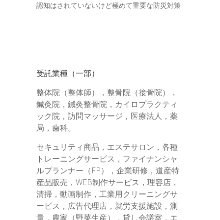
認知はされていないけど極めて重要な防災対策
受託業種（一部）
整体院（整体師），整骨院（接骨院），
鍼灸院，鍼灸整骨院，カイロプラクティ
ック院，訪問マッサージ，医療法人，薬
局，歯科。
セキュリティ商品，エステサロン，各種
トレーニングサービス，ファイナンシャ
ルプランナー（FP），企業研修，道産特
産品販売，WEB制作サービス，理容店，
清掃，動画制作，工業用クリーニングサ
ービス，広告代理店，就労支援施設，測
量，農家（野菜生産），貸し会議室，エ