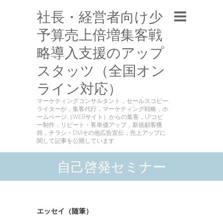
社長・経営者向け少
予算売上倍増集客戦
略導入支援のアップ
スタッツ（全国オン
ライン対応）
マーケティングコンサルタント，セールスコピー
ライターが，集客代行，マーケティング戦略，ホ
ームページ（WEBサイト）からの集客，LPコピ
ー制作，リピート・客単価アップ，新規顧客獲
得，チラシ・DMその他広告宣伝，売上アップに
関して記事を公開しています
自己啓発セミナー
エッセイ（随筆）