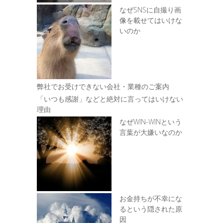
なぜSNSに自撮り画
像を載せてはいけな
いのか
弊社でお受けできない会社・業種のご案内
「いつも感謝」などと絶対に言ってはいけない
理由
なぜWIN-WINという
言葉が大嫌いなのか
お金持ちが不幸にな
るという隠された原
因