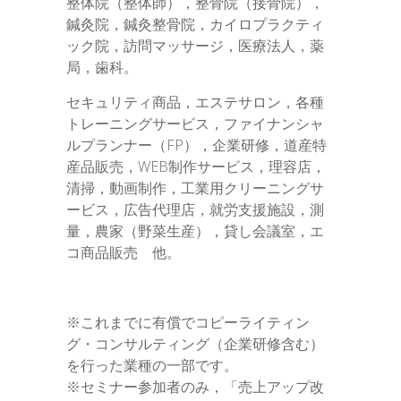
整体院（整体師），整骨院（接骨院），
鍼灸院，鍼灸整骨院，カイロプラクティ
ック院，訪問マッサージ，医療法人，薬
局，歯科。
セキュリティ商品，エステサロン，各種
トレーニングサービス，ファイナンシャ
ルプランナー（FP），企業研修，道産特
産品販売，WEB制作サービス，理容店，
清掃，動画制作，工業用クリーニングサ
ービス，広告代理店，就労支援施設，測
量，農家（野菜生産），貸し会議室，エ
コ商品販売 他。
※これまでに有償でコピーライティン
グ・コンサルティング（企業研修含む）
を行った業種の一部です。
※セミナー参加者のみ，「売上アップ改