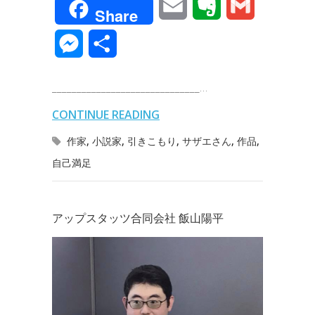
E
E
G
Share
c
i
n
n
t
c
m
v
m
M
共
e
t
e
k
e
k
a
e
a
e
有
b
t
e
n
e
______________________________…
i
r
i
s
o
e
d
a
t
CONTINUE READING
l
n
l
s
o
r
I
作家
,
小説家
,
引きこもり
,
サザエさん
,
作品
,
o
e
自己満足
k
n
t
n
e
g
アップスタッツ合同会社 飯山陽平
e
r