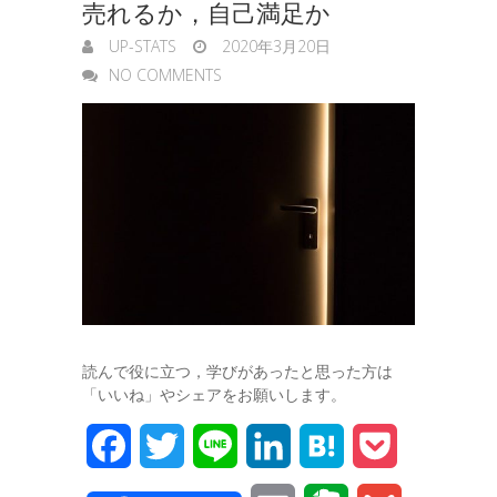
売れるか，自己満足か
UP-STATS
2020年3月20日
NO COMMENTS
読んで役に立つ，学びがあったと思った方は
「いいね」やシェアをお願いします。
F
T
L
L
H
P
a
w
i
i
a
o