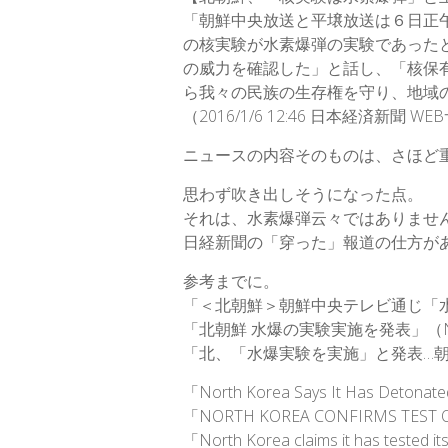
「朝鮮中央放送と平壌放送は６日正
の核実験が水素爆弾の実験であった
の威力を確認した」と話し、「核保
ら我々の民族の生存権を守り、地域
（2016/1/6 12:46 日本経済新聞 
ニュースの内容そのものは、さほど
思わず吹き出しそうになった点。
それは、水素爆弾云々ではありませ
日経新聞の「穿った」報道の仕方が
参考までに。
「＜北朝鮮＞朝鮮中央テレビ通じ「
「北朝鮮 水爆の実験実施を発表」（
「北、「水爆実験を実施」と発表…
「North Korea Says It Has De
「NORTH KOREA CONFIRMS TE
「North Korea claims it has tes