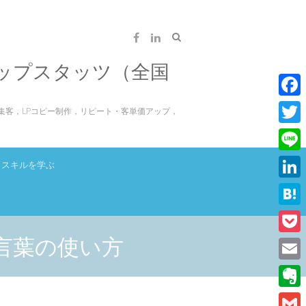
ップスタッツ（全国
F
集客，LPコピー制作，リピート・客単価アップ，
a
T
c
w
L
スキルを学ぶ
e
i
i
L
b
t
n
i
o
H
t
e
n
o
a
言葉の使い方
e
P
k
k
t
r
o
E
e
e
c
m
d
E
n