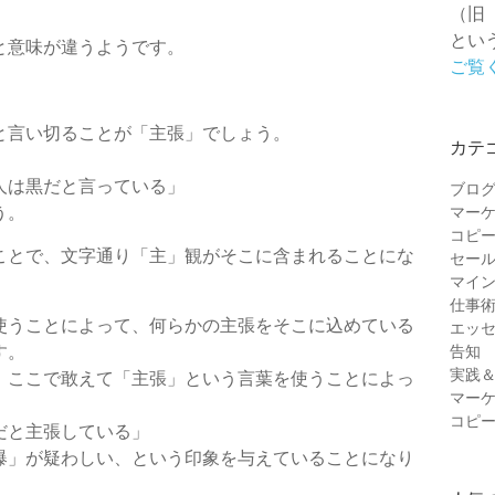
（旧
とい
と意味が違うようです。
ご覧
と言い切ることが「主張」でしょう。
カテ
人は黒だと言っている」
ブロ
う。
マー
コピ
ことで、文字通り「主」観がそこに含まれることにな
セー
マイ
仕事
使うことによって、何らかの主張をそこに込めている
エッ
す。
告知
実践
。ここで敢えて「主張」という言葉を使うことによっ
マー
コピ
だと主張している」
爆」が疑わしい、という印象を与えていることになり