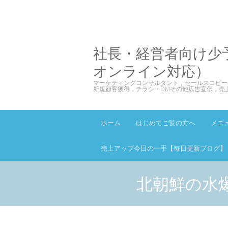
社長・経営者向け少
オンライン対応）
マーケティングコンサルタント，セールスコピー
新規顧客獲得，チラシ・DMその他広告宣伝，売
ホーム
はじめてご覧の方へ
メニ
売上アップ今日の一手【毎日更新ブログ】
北朝鮮の水