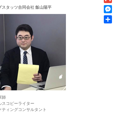
k
a
I
v
プスタッツ合同会社 飯山陽平
a
G
e
i
n
e
m
t
M
l
r
a
e
共
n
i
s
有
o
l
s
t
e
e
n
g
e
r
軍師
ルスコピーライター
ケティングコンサルタント