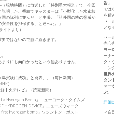
告」
午（現地時間）に放送した「特別重大報道」で、今回
では
と説明した。番組でキャスターは「小型化した水素核
を積
有国の隊列に並んだ」と主張。「諸外国の核の脅威か
セー
の安全性を担保する」と述べた。」
とな
WEBサイトより）
セー
重要ではないので脇に置きます。
売心
ヨー
ん。
ーナ
あまりにも面白かったという他ありません。
ク・
ニン
世界
水爆実験に成功」と発表」」（毎日新聞）
タン
NHK）
マー
朝鮮中央テレビ」（読売新聞）
ぶ。
tonated a Hydrogen Bomb」ニューヨーク・タイムズ
詳細
ST OF HYDROGEN DEVICE」ニューズウィーク
ted its first hydrogen bomb」ワシントン・ポスト
＜自