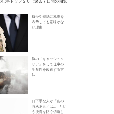
の記事トップ２０（過去７日間の閲覧
待受や壁紙に札束を
表示しても意味がな
い理由
脳の「キャッシュク
リア」をして仕事の
生産性を改善する方
法
口下手な人が「あの
時ああ言えば…」とい
う後悔を防ぐ切返し