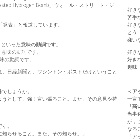
fully Tested Hydrogen Bomb」ウォール・ストリート・ジ
好き
苦手
「発表」と報道しています。
好き
とう
嫌い
る」といった意味の動詞です。
いう意味の動詞です。
好き
意味の動詞です。
好き
趣味
は、日経新聞と、ワシントン・ポストだけということ
味でしょうか。
＜ア
ようとして、強く言い張ること。また、その意見や持
一言
「高
当事
が，
です。
なる
に知らせること。また、その知らせ。」
「ア