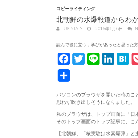
コピーライティング
北朝鮮の水爆報道からわ
UP-STATS
2016年1月6日
N
読んで役に立つ，学びがあったと思った
F
T
L
L
H
a
w
i
i
a
共
c
i
n
n
t
有
パソコンのブラウザを開いた時のこ
e
t
e
k
e
思わず吹き出しそうになりました。
b
t
e
n
私のブラウザは、トップ画面に「日
o
e
d
a
そのトップ画面のトップ記事に、こ
o
r
I
【北朝鮮、「核実験は水素爆弾」と