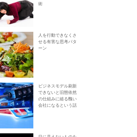
術
人を行動できなくさ
せる有害な思考パタ
ーン
ビジネスモデル刷新
できないと旧態依然
の仕組みに縋る醜い
会社になるという話
目に見えないものを