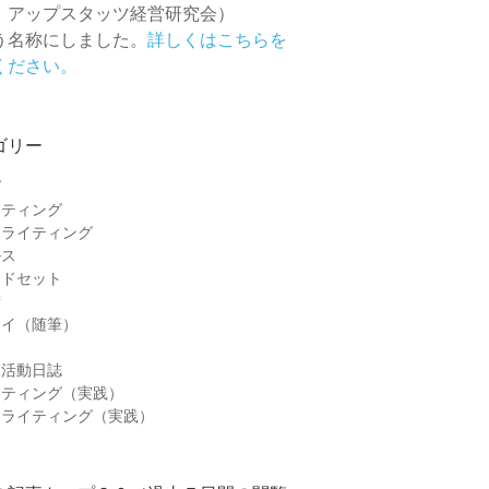
 アップスタッツ経営研究会）
う名称にしました。
詳しくはこちらを
ください。
ゴリー
グ
ケティング
ーライティング
ルス
ンドセット
術
セイ（随筆）
＆活動日誌
ケティング（実践）
ーライティング（実践）