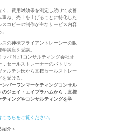
なく、費用対効果を測定し続けて改善
み重ね、売上を上げることに特化した
ルスコピーの制作が主なサービス内容
る。
ルスの神様ブライアントレーシーの販
理学講座を受講。
ロッパ No.1コンサルティング会社オ
ー，セールストレーナーのパトリッ
ヴァルテン氏から直接セールストレー
グを受ける。
ナンバーワンマーケティングコンサル
トのジェイ・エイブラハムから，直接
ケティングやコンサルティングを学
はこちらをご覧ください。
己紹介＞