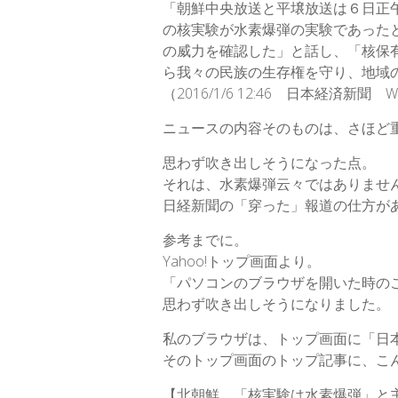
「朝鮮中央放送と平壌放送は６日正
k
n
の核実験が水素爆弾の実験であった
の威力を確認した」と話し、「核保
ら我々の民族の生存権を守り、地域
（2016/1/6 12:46 日本経済新聞
ニュースの内容そのものは、さほど
思わず吹き出しそうになった点。
それは、水素爆弾云々ではありませ
日経新聞の「穿った」報道の仕方が
参考までに。
Yahoo!トップ画面より。
「パソコンのブラウザを開いた時の
思わず吹き出しそうになりました。
私のブラウザは、トップ画面に「日
そのトップ画面のトップ記事に、こ
【北朝鮮、「核実験は水素爆弾」と