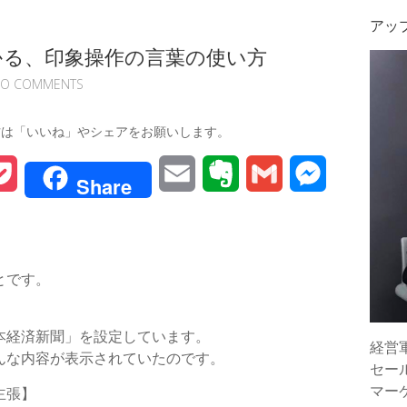
アッ
かる、印象操作の言葉の使い方
O COMMENTS
方は「いいね」やシェアをお願いします。
P
E
E
G
M
Share
o
m
v
m
e
c
a
e
a
s
とです。
k
i
r
i
s
e
l
n
l
e
本経済新聞」を設定しています。
経営
t
o
n
んな内容が表示されていたのです。
セー
マー
t
g
主張】