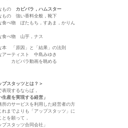
なもの
カピバラ，ハムスター
なもの 強い香料全般，靴下
な食べ物 ぼたもち，すあま，かりん
な食べ物 山芋，ナス
な本 「原因」と「結果」の法則
なアーティスト 中島みゆき
 カピバラ動画を眺める
ップスタッツとは？＞
で表現するならば，
い生産を実現する経営」
務所のサービスを利用した経営者の方
これまでよりも「アップスタッツ」に
ことを願って，
ップスタッツ合同会社」