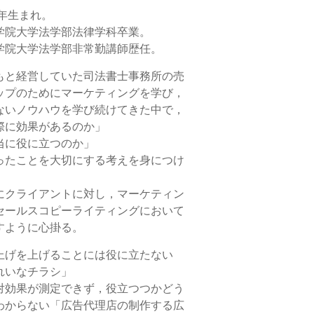
8年生まれ。
学院大学法学部法律学科卒業。
学院大学法学部非常勤講師歴任。
もと経営していた司法書士事務所の売
ップのためにマーケティングを学び，
ないノウハウを学び続けてきた中で，
際に効果があるのか」
当に役に立つのか」
ったことを大切にする考えを身につけ
にクライアントに対し，マーケティン
セールスコピーライティングにおいて
すように心掛る。
上げを上げることには役に立たない
れいなチラシ」
対効果が測定できず，役立つつかどう
わからない「広告代理店の制作する広