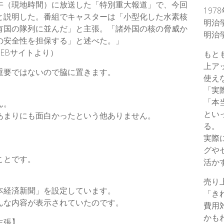
午（現地時間）に放送した「特別重大報道」で、今回
197
e
e
と説明した。番組でキャスターは「小型化した水素核
明治
有国の隊列に並んだ」と主張。「諸外国の核の脅威か
r
明治
の安全性を担保する」と述べた。」
 WEBサイトより）
もと
上ア
重要ではないので脇に置きます。
使え
「実
「本
ん。
とい
あまりにも面白かったという他ありません。
る。
実際
グや
ことです。
活か
売り
本経済新聞」を設定しています。
「き
んな内容が表示されていたのです。
費用
かも
主張】