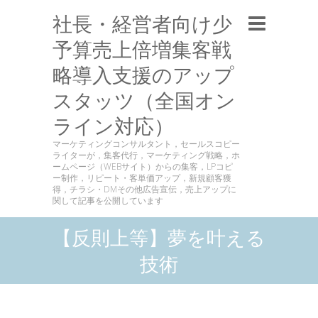
社長・経営者向け少
予算売上倍増集客戦
略導入支援のアップ
スタッツ（全国オン
ライン対応）
マーケティングコンサルタント，セールスコピー
ライターが，集客代行，マーケティング戦略，ホ
ームページ（WEBサイト）からの集客，LPコピ
ー制作，リピート・客単価アップ，新規顧客獲
得，チラシ・DMその他広告宣伝，売上アップに
関して記事を公開しています
【反則上等】夢を叶える
技術