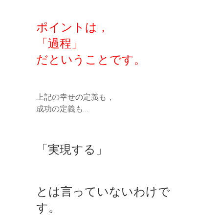
「今の自分で十分に満足している。今年は守りに入
ろう」 という発想…それが良いか悪いかはさてお
き、そういった考え方の持ち主はこのブログをご覧
ポイントは，
にはならないでしょう。 少し気分を変えて、自己
啓発っぽい内容になります。テーマは「成功の定
「過程」
義」です。 ２０１４年１１月。世界ナンバーワ...
だということです。
上記の幸せの定義も，
成功の定義も…
「実現する」
とは言っていないわけで
す。