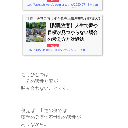
1 Pocket
https://up-stats.com/blog/marketing/2020-07-18-vision
__________________________________アップスタッツ合同会社のコロナことチャイ
ナウィルス騒動に対する見解はこちら。また，チャイナウィルスで売上ダ
社長・経営者向け少予算売上倍増集客戦略導入支援のアップスタ
ウンしている方で，サポートが必要な方は，個別にお問い合わせくださ
い。通常にの料金体系とは別の価格帯でご提案いたします。※当面の間，
【閲覧注意】人生で夢や
この表示をいたします。__________________________________ こんにちは。アップ
目標が見つからない場合
スタッツ合同会社の代表，経営軍師の飯山です。 今日は，「ひで」さん
からご質問をいただきました。 ===========================飯
の考え方と対処法
山...
1 Pocket
https://up-stats.com/blog/essay/2020-07-06-life
__________________________________アップスタッツ合同会社のコロナことチャイ
ナウィルス騒動に対する見解はこちら。参加者が１０名を超えるイベント
などは当面見合わせます。つまり…平常通りに経済活動を行っていきま
す。また，チャイナウィルスで売上ダウンしている方で，サポートが必要
もうひとつは…
な方は，個別にお問い合わせください。通常にの料金体系とは別の価格帯
でご提案いたします。※当面の間，この表示をいたします。________________
自分の適性と夢が
__________________ こんにちは。アップスタッツ合同会社の代表，経営軍師
噛み合わないことです。
の飯山です。&...
例えば，上述の例では，
薬学の分野で不世出の適性が
ありながら…