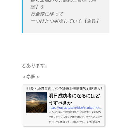
望】を
黄金律に従って
一つひとつ実現していく【過程】
とあります。
＜参照＞
社長・経営者向け少予算売上倍増集客戦略導入支援のアップスタ
明日成功者になるにはど
うすべきか
https://up-stats.com/blog/marketing/明日成功者になる
こんにちは。札幌市近郊を中心に活動する集客代
行業，アップスタッツ経営研究会，セールスコピー
ライターの飯山です。 新しい年を、より飛躍の年
へ！ そんな方も多いことでしょう。 少なくとも、