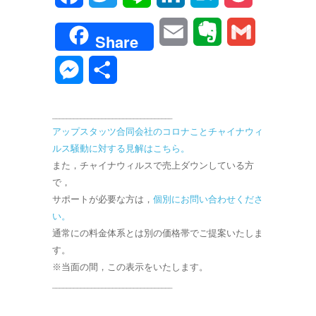
a
w
i
i
a
o
E
E
G
Share
c
i
n
n
t
c
m
v
m
M
共
e
t
e
k
e
k
a
e
a
e
有
b
t
e
n
e
__________________________________
i
r
i
s
アップスタッツ合同会社のコロナことチャイナウィ
o
e
d
a
t
l
n
l
ルス騒動に対する見解はこちら。
s
o
r
I
また，チャイナウィルスで売上ダウンしている方
o
e
で，
k
n
サポートが必要な方は，
個別にお問い合わせくださ
t
n
い。
e
通常にの料金体系とは別の価格帯でご提案いたしま
g
す。
e
※当面の間，この表示をいたします。
__________________________________
r