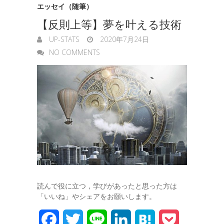
エッセイ（随筆）
【反則上等】夢を叶える技術
UP-STATS
2020年7月24日
NO COMMENTS
読んで役に立つ，学びがあったと思った方は
「いいね」やシェアをお願いします。
F
T
L
L
H
P