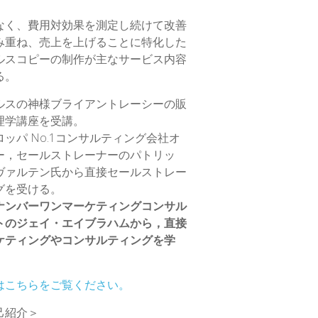
なく、費用対効果を測定し続けて改善
み重ね、売上を上げることに特化した
ルスコピーの制作が主なサービス内容
る。
ルスの神様ブライアントレーシーの販
理学講座を受講。
ロッパ No.1コンサルティング会社オ
ー，セールストレーナーのパトリッ
ヴァルテン氏から直接セールストレー
グを受ける。
ナンバーワンマーケティングコンサル
トのジェイ・エイブラハムから，直接
ケティングやコンサルティングを学
はこちらをご覧ください。
己紹介＞