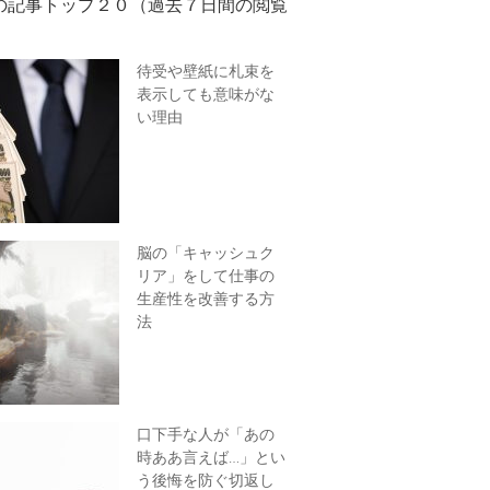
の記事トップ２０（過去７日間の閲覧
待受や壁紙に札束を
表示しても意味がな
い理由
脳の「キャッシュク
リア」をして仕事の
生産性を改善する方
法
口下手な人が「あの
時ああ言えば…」とい
う後悔を防ぐ切返し