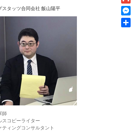
k
a
I
v
プスタッツ合同会社 飯山陽平
a
G
e
i
n
e
m
t
M
l
r
a
e
共
n
i
s
有
o
l
s
t
e
e
n
g
e
r
軍師
ルスコピーライター
ケティングコンサルタント