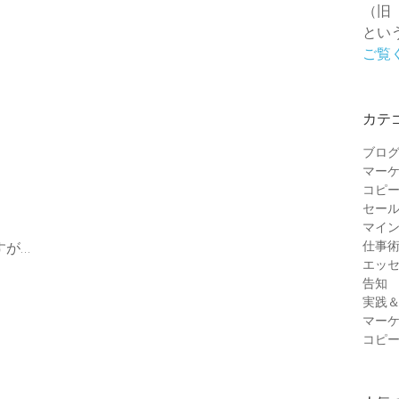
（旧
とい
ご覧
カテ
ブロ
マー
コピ
セー
マイ
仕事
すが…
エッ
告知
実践
マー
コピ