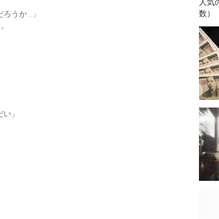
人気
数）
だろうか…」
と。
だい」