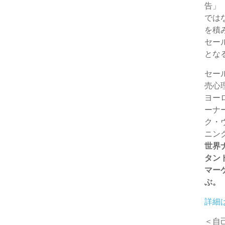
告」
e
e
」
では
r
を積
セー
とな
セー
売心
ヨー
ーナ
ク・
ニン
世界
タン
マー
ぶ。
詳細
＜自