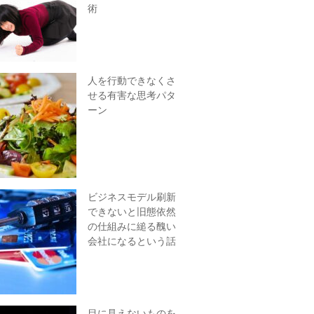
術
人を行動できなくさ
せる有害な思考パタ
ーン
ビジネスモデル刷新
できないと旧態依然
の仕組みに縋る醜い
会社になるという話
目に見えないものを