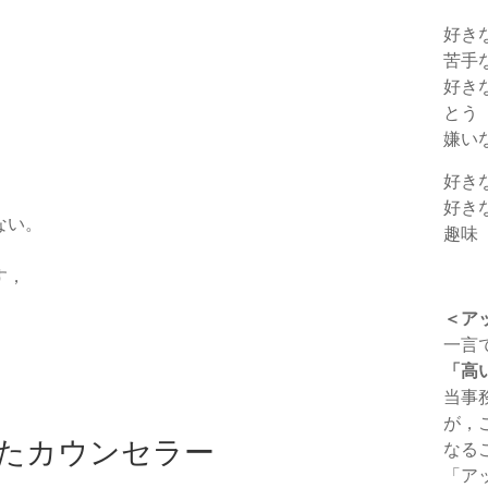
好き
苦手
好き
とう
嫌い
好き
好き
ない。
趣味
す，
＜ア
一言
「高
当事
が，
たカウンセラー
なる
「ア