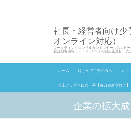
社長・経営者向け少
オンライン対応）
マーケティングコンサルタント，セールスコピー
新規顧客獲得，チラシ・DMその他広告宣伝，売
ホーム
はじめてご覧の方へ
メニ
売上アップ今日の一手【毎日更新ブログ】
企業の拡大成