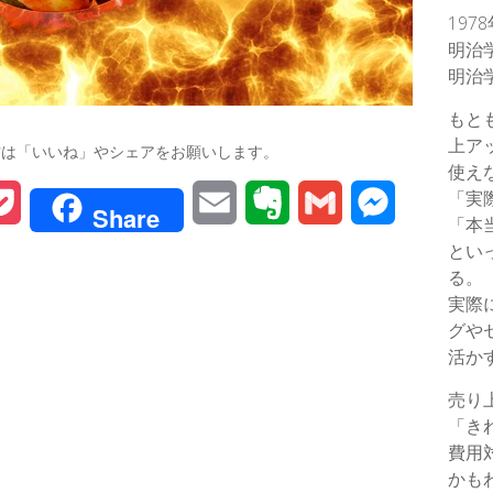
197
明治
明治
もと
上ア
方は「いいね」やシェアをお願いします。
使え
「実
P
E
E
G
M
Share
「本
o
m
v
m
e
とい
る。
c
a
e
a
s
実際
グや
k
i
r
i
s
活か
e
l
n
l
e
売り
t
o
n
「き
費用
t
g
かも