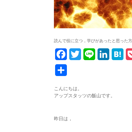
読んで役に立つ，学びがあったと思った
F
T
L
L
H
a
w
i
i
a
共
c
i
n
n
t
有
こんにちは。
e
t
e
k
e
アップスタッツの飯山です。
b
t
e
n
o
e
d
a
昨日は，
o
r
I