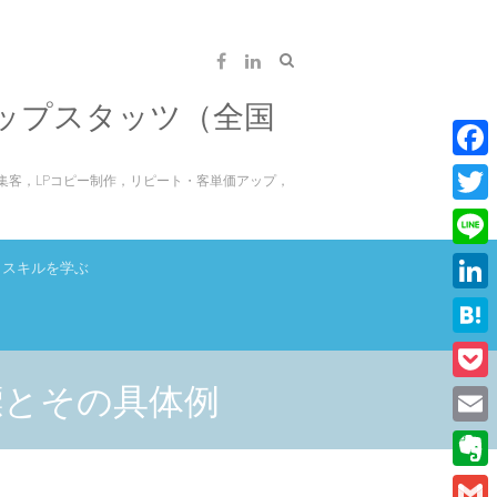
ップスタッツ（全国
F
集客，LPコピー制作，リピート・客単価アップ，
a
T
c
w
L
スキルを学ぶ
e
i
i
L
b
t
n
i
o
H
t
e
n
o
a
標とその具体例
e
P
k
k
t
r
o
E
e
e
c
m
d
E
n