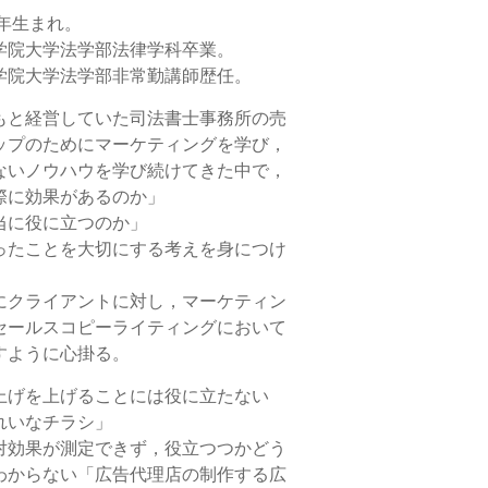
8年生まれ。
学院大学法学部法律学科卒業。
学院大学法学部非常勤講師歴任。
もと経営していた司法書士事務所の売
ップのためにマーケティングを学び，
ないノウハウを学び続けてきた中で，
際に効果があるのか」
当に役に立つのか」
ったことを大切にする考えを身につけ
にクライアントに対し，マーケティン
セールスコピーライティングにおいて
すように心掛る。
上げを上げることには役に立たない
れいなチラシ」
対効果が測定できず，役立つつかどう
わからない「広告代理店の制作する広