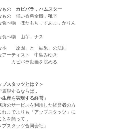
なもの
カピバラ，ハムスター
なもの 強い香料全般，靴下
な食べ物 ぼたもち，すあま，かりん
な食べ物 山芋，ナス
な本 「原因」と「結果」の法則
なアーティスト 中島みゆき
 カピバラ動画を眺める
ップスタッツとは？＞
で表現するならば，
い生産を実現する経営」
務所のサービスを利用した経営者の方
これまでよりも「アップスタッツ」に
ことを願って，
ップスタッツ合同会社」