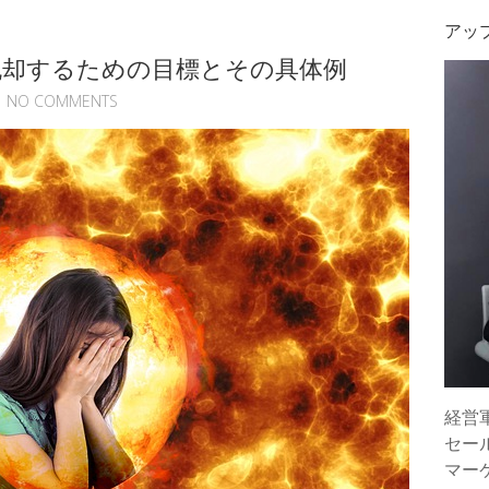
アッ
脱却するための目標とその具体例
NO COMMENTS
経営
セー
マー