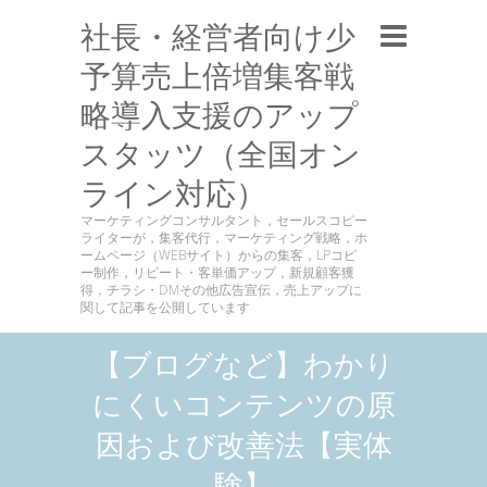
社長・経営者向け少
予算売上倍増集客戦
略導入支援のアップ
スタッツ（全国オン
ライン対応）
マーケティングコンサルタント，セールスコピー
ライターが，集客代行，マーケティング戦略，ホ
ームページ（WEBサイト）からの集客，LPコピ
ー制作，リピート・客単価アップ，新規顧客獲
得，チラシ・DMその他広告宣伝，売上アップに
関して記事を公開しています
【ブログなど】わかり
にくいコンテンツの原
因および改善法【実体
験】