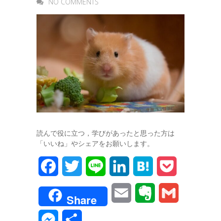
NO COMMENTS
読んで役に立つ，学びがあったと思った方は
「いいね」やシェアをお願いします。
F
T
L
L
H
P
a
w
i
i
a
o
E
E
G
Share
c
i
n
n
t
c
m
v
m
M
共