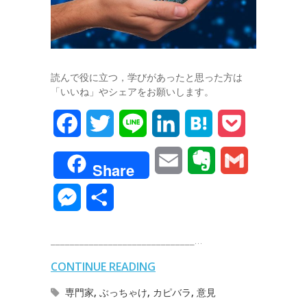
読んで役に立つ，学びがあったと思った方は
「いいね」やシェアをお願いします。
F
T
L
L
H
P
a
w
i
i
a
o
E
E
G
Share
c
i
n
n
t
c
m
v
m
M
共
e
t
e
k
e
k
a
e
a
e
有
b
t
e
n
e
______________________________…
i
r
i
s
o
e
d
a
t
CONTINUE READING
l
n
l
s
o
r
I
専門家
,
ぶっちゃけ
,
カピバラ
,
意見
o
e