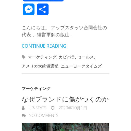
c
i
n
n
t
c
m
v
m
M
共
e
t
e
k
e
k
a
e
a
e
有
b
t
e
n
e
こんにちは。 アップスタッツ合同会社の
i
r
i
s
代表， 経営軍師の飯山…
o
e
d
a
t
l
n
l
s
CONTINUE READING
o
r
I
o
e
マーケティング
,
カピバラ
,
セールス
,
k
n
t
アメリカ大統領選挙
,
ニューヨークタイムズ
n
e
g
マーケティング
e
なぜブランドに傷がつくのか
r
UP-STATS
2020年10月1日
NO COMMENTS