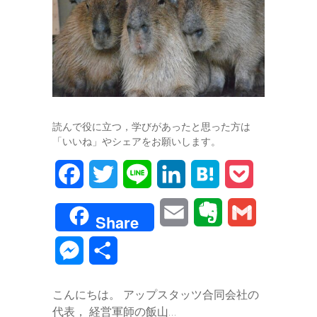
読んで役に立つ，学びがあったと思った方は
「いいね」やシェアをお願いします。
F
T
L
L
H
P
a
w
i
i
a
o
E
E
G
Share
c
i
n
n
t
c
m
v
m
M
共
e
t
e
k
e
k
a
e
a
e
有
b
t
e
n
e
こんにちは。 アップスタッツ合同会社の
i
r
i
s
代表， 経営軍師の飯山…
o
e
d
a
t