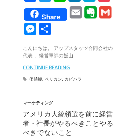
a
w
i
i
a
o
E
E
G
Share
c
i
n
n
t
c
m
v
m
M
共
e
t
e
k
e
k
a
e
a
e
有
b
t
e
n
e
こんにちは。 アップスタッツ合同会社の
i
r
i
s
代表， 経営軍師の飯山…
o
e
d
a
t
l
n
l
s
CONTINUE READING
o
r
I
o
e
価値観
,
ペリカン
,
カピバラ
k
n
t
n
e
g
マーケティング
アメリカ大統領選を前に経営
e
者・社長がやるべきことやる
r
べきでないこと