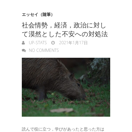
n
e
g
エッセイ（随筆）
社会情勢，経済，政治に対し
e
て漠然とした不安への対処法
r
UP-STATS
2021年1月17日
NO COMMENTS
読んで役に立つ，学びがあったと思った方は