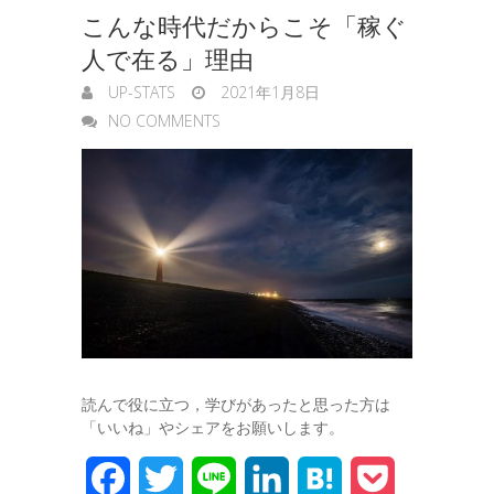
こんな時代だからこそ「稼ぐ
r
人で在る」理由
UP-STATS
2021年1月8日
NO COMMENTS
読んで役に立つ，学びがあったと思った方は
「いいね」やシェアをお願いします。
F
T
L
L
H
P