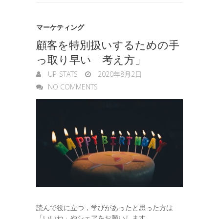
k
n
t
n
マーケティング
e
g
顧客を特別扱いするための手
っ取り早い「考え方」
e
UP-STATS
2020年8月2日
r
NO COMMENTS
読んで役に立つ，学びがあったと思った方は
「いいね」やシェアをお願いします。