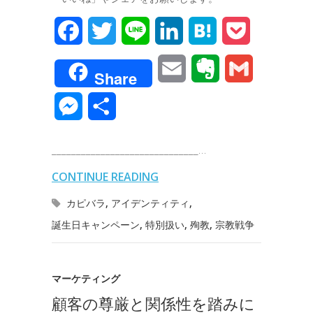
F
T
L
L
H
P
a
w
i
i
a
o
E
E
G
Share
c
i
n
n
t
c
m
v
m
M
共
e
t
e
k
e
k
a
e
a
e
有
b
t
e
n
e
______________________________…
i
r
i
s
o
e
d
a
t
CONTINUE READING
l
n
l
s
o
r
I
カピバラ
,
アイデンティティ
,
o
e
誕生日キャンペーン
,
特別扱い
,
殉教
,
宗教戦争
k
n
t
n
e
g
マーケティング
顧客の尊厳と関係性を踏みに
e