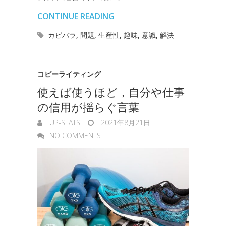
l
n
l
s
CONTINUE READING
o
r
I
o
e
カピバラ
,
問題
,
生産性
,
趣味
,
意識
,
解決
k
n
t
n
e
g
コピーライティング
使えば使うほど，自分や仕事
e
の信用が揺らぐ言葉
r
UP-STATS
2021年8月21日
NO COMMENTS