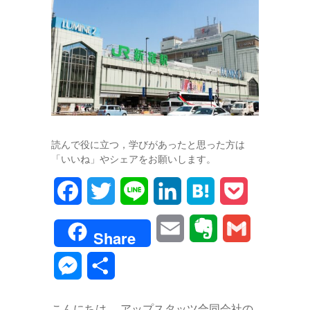
読んで役に立つ，学びがあったと思った方は
「いいね」やシェアをお願いします。
F
T
L
L
H
P
a
w
i
i
a
o
E
E
G
Share
c
i
n
n
t
c
m
v
m
M
共
e
t
e
k
e
k
a
e
a
e
有
b
t
e
n
e
こんにちは。 アップスタッツ合同会社の