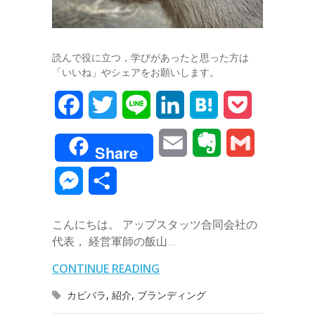
読んで役に立つ，学びがあったと思った方は
「いいね」やシェアをお願いします。
F
T
L
L
H
P
a
w
i
i
a
o
E
E
G
Share
c
i
n
n
t
c
m
v
m
M
共
e
t
e
k
e
k
a
e
a
e
有
b
t
e
n
e
こんにちは。 アップスタッツ合同会社の
i
r
i
s
代表， 経営軍師の飯山…
o
e
d
a
t
l
n
l
s
CONTINUE READING
o
r
I
o
e
カピバラ
,
紹介
,
ブランディング
k
n
t