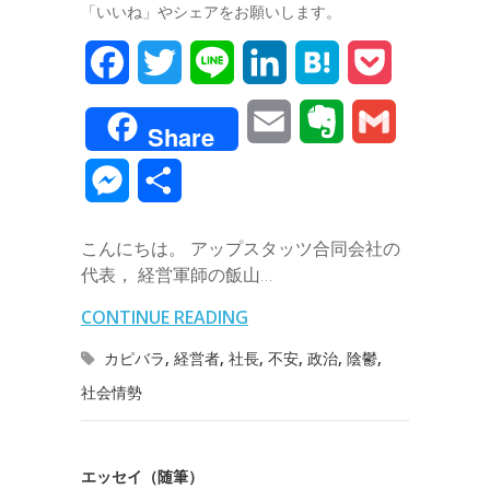
「いいね」やシェアをお願いします。
F
T
L
L
H
P
a
w
i
i
a
o
E
E
G
Share
c
i
n
n
t
c
m
v
m
M
共
e
t
e
k
e
k
a
e
a
e
有
b
t
e
n
e
こんにちは。 アップスタッツ合同会社の
i
r
i
s
代表， 経営軍師の飯山…
o
e
d
a
t
l
n
l
s
CONTINUE READING
o
r
I
o
e
カピバラ
,
経営者
,
社長
,
不安
,
政治
,
陰鬱
,
k
n
t
社会情勢
n
e
g
エッセイ（随筆）
e