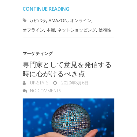
l
n
l
s
CONTINUE READING
o
r
I
o
e
カピバラ
,
AMAZON
,
オンライン
,
k
n
t
オフライン
,
本屋
,
ネットショッピング
,
信頼性
n
e
g
マーケティング
e
専門家として意見を発信する
r
時に心がけるべき点
UP-STATS
2020年8月6日
NO COMMENTS