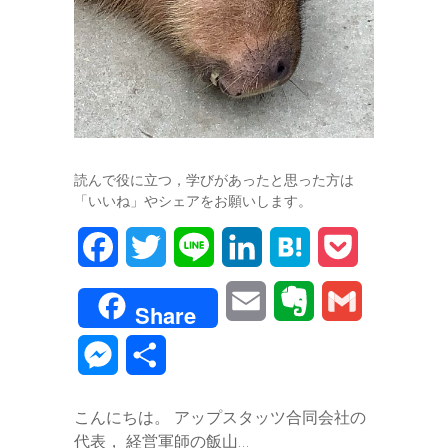
読んで役に立つ，学びがあったと思った方は
「いいね」やシェアをお願いします。
F
T
L
L
H
P
a
w
i
i
a
o
E
E
G
Share
c
i
n
n
t
c
m
v
m
M
共
e
t
e
k
e
k
a
e
a
e
有
b
t
e
n
e
こんにちは。 アップスタッツ合同会社の
i
r
i
s
代表， 経営軍師の飯山…
o
e
d
a
t