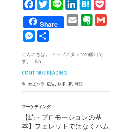
F
T
L
L
H
P
a
w
i
i
a
o
E
E
G
Share
c
i
n
n
t
c
m
v
m
M
共
e
t
e
k
e
k
a
e
a
e
有
b
t
e
n
e
こんにちは。 アップスタッツの飯山で
i
r
i
s
す。 &n…
o
e
d
a
t
l
n
l
s
CONTINUE READING
o
r
I
o
e
カピバラ
,
広告
,
欲求
,
夢
,
時短
k
n
t
n
e
g
マーケティング
【続・プロモーションの基
e
本】フェレットではなくハム
r