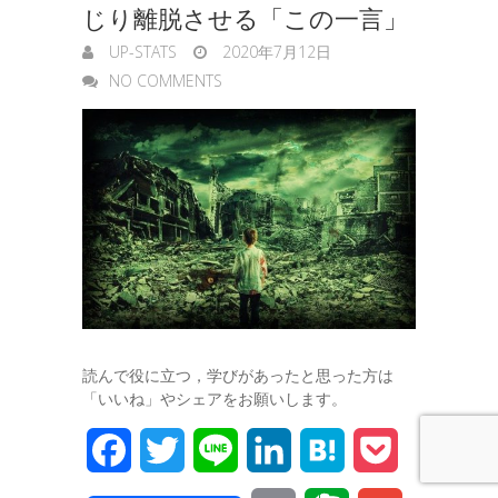
じり離脱させる「この一言」
r
UP-STATS
2020年7月12日
NO COMMENTS
読んで役に立つ，学びがあったと思った方は
「いいね」やシェアをお願いします。
F
T
L
L
H
P
a
w
i
i
a
o