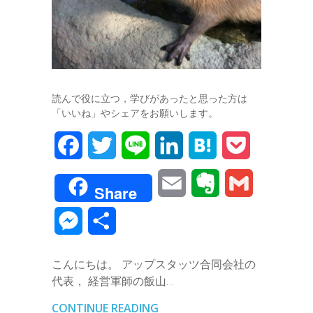
読んで役に立つ，学びがあったと思った方は
「いいね」やシェアをお願いします。
F
T
L
L
H
P
a
w
i
i
a
o
E
E
G
Share
c
i
n
n
t
c
m
v
m
M
共
e
t
e
k
e
k
a
e
a
e
有
b
t
e
n
e
こんにちは。 アップスタッツ合同会社の
i
r
i
s
代表， 経営軍師の飯山…
o
e
d
a
t
l
n
l
s
CONTINUE READING