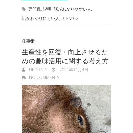
o
r
I
o
e
専門職
,
説明
,
話がわかりやすい人
,
k
n
t
話がわかりにくい人
,
カピバラ
n
e
g
仕事術
e
生産性を回復・向上させるた
r
めの趣味活用に関する考え方
UP-STATS
2021年11月4日
NO COMMENTS