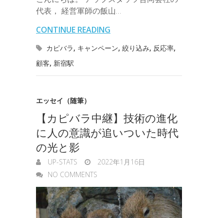
i
r
i
s
代表， 経営軍師の飯山…
o
e
d
a
t
l
n
l
s
CONTINUE READING
o
r
I
o
e
カピバラ
,
キャンペーン
,
絞り込み
,
反応率
,
k
n
t
顧客
,
新宿駅
n
e
g
エッセイ（随筆）
e
【カピバラ中継】技術の進化
r
に人の意識が追いついた時代
の光と影
UP-STATS
2022年1月16日
NO COMMENTS