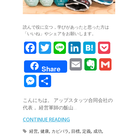
読んで役に立つ，学びがあったと思った方は
「いいね」やシェアをお願いします。
F
T
L
L
H
P
a
w
i
i
a
o
E
E
G
Share
c
i
n
n
t
c
m
v
m
M
共
e
t
e
k
e
k
a
e
a
e
有
b
t
e
n
e
こんにちは。 アップスタッツ合同会社の
i
r
i
s
代表， 経営軍師の飯山…
o
e
d
a
t
l
n
l
s
CONTINUE READING
o
r
I
o
e
経営
,
健康
,
カピバラ
,
目標
,
定義
,
成功
,
k
n