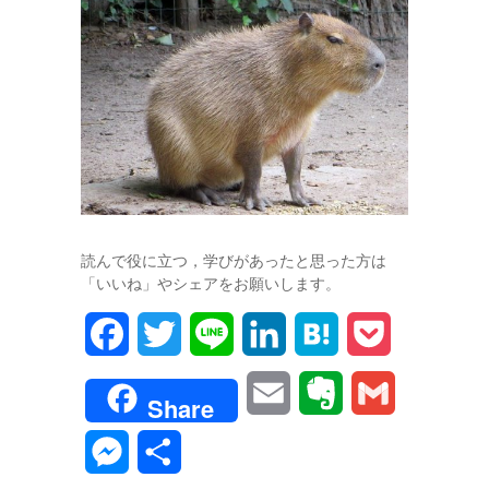
読んで役に立つ，学びがあったと思った方は
「いいね」やシェアをお願いします。
F
T
L
L
H
P
a
w
i
i
a
o
E
E
G
Share
c
i
n
n
t
c
m
v
m
M
共
e
t
e
k
e
k
a
e
a