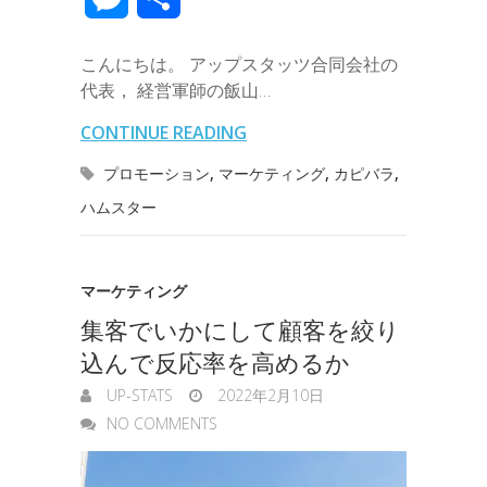
e
t
e
k
e
k
a
e
a
e
有
b
t
e
n
e
こんにちは。 アップスタッツ合同会社の
i
r
i
s
代表， 経営軍師の飯山…
o
e
d
a
t
l
n
l
s
CONTINUE READING
o
r
I
o
e
プロモーション
,
マーケティング
,
カピバラ
,
k
n
t
ハムスター
n
e
g
マーケティング
e
集客でいかにして顧客を絞り
r
込んで反応率を高めるか
UP-STATS
2022年2月10日
NO COMMENTS