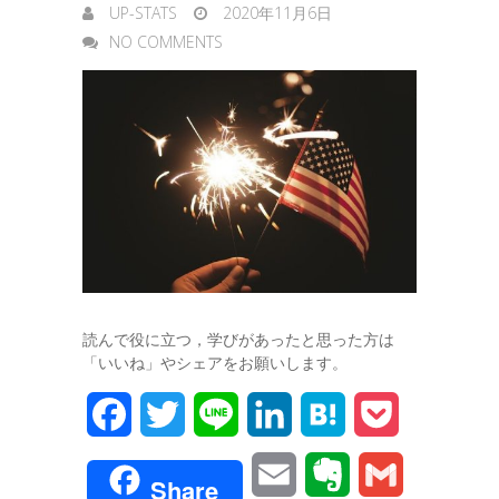
UP-STATS
2020年11月6日
NO COMMENTS
読んで役に立つ，学びがあったと思った方は
「いいね」やシェアをお願いします。
F
T
L
L
H
P
a
w
i
i
a
o
E
E
G
Share