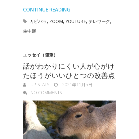
l
n
l
s
CONTINUE READING
o
r
I
o
e
カピバラ
,
ZOOM
,
YOUTUBE
,
テレワーク
,
k
n
t
生中継
n
e
g
エッセイ（随筆）
e
話がわかりにくい人が心がけ
r
たほうがいいひとつの改善点
UP-STATS
2021年11月5日
NO COMMENTS