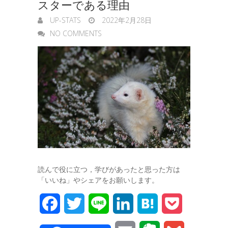
スターである理由
UP-STATS
2022年2月28日
NO COMMENTS
読んで役に立つ，学びがあったと思った方は
「いいね」やシェアをお願いします。
F
T
L
L
H
P
a
w
i
i
a
o