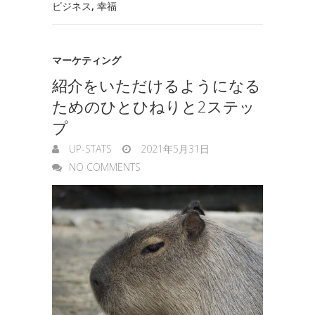
t
ビジネス
,
幸福
n
e
g
マーケティング
e
紹介をいただけるようになる
r
ためのひとひねりと2ステッ
プ
UP-STATS
2021年5月31日
NO COMMENTS