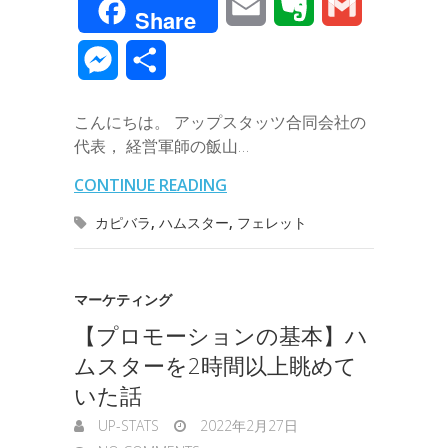
E
E
G
Share
c
i
n
n
t
c
m
v
m
M
共
e
t
e
k
e
k
a
e
a
e
有
b
t
e
n
e
こんにちは。 アップスタッツ合同会社の
i
r
i
s
代表， 経営軍師の飯山…
o
e
d
a
t
l
n
l
s
CONTINUE READING
o
r
I
o
e
カピバラ
,
ハムスター
,
フェレット
k
n
t
n
e
g
マーケティング
【プロモーションの基本】ハ
e
ムスターを2時間以上眺めて
r
いた話
UP-STATS
2022年2月27日