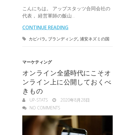
e
有
b
t
e
n
e
こんにちは。 アップスタッツ合同会社の
i
r
i
s
代表， 経営軍師の飯山…
o
e
d
a
t
l
n
l
s
CONTINUE READING
o
r
I
o
e
カピバラ
,
ブランディング
,
浦安ネズミの国
k
n
t
n
e
g
マーケティング
オンライン全盛時代にこそオ
e
ンライン上に公開しておくべ
r
きもの
UP-STATS
2020年8月28日
NO COMMENTS