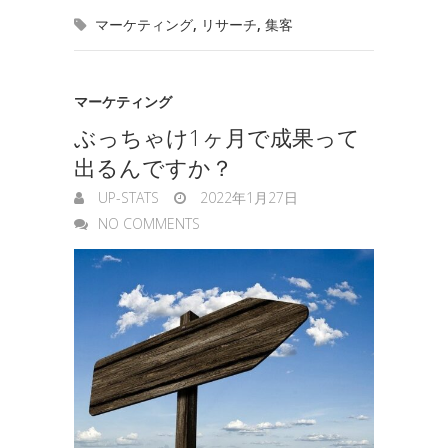
o
e
マーケティング
,
リサーチ
,
集客
k
n
t
n
e
g
マーケティング
ぶっちゃけ1ヶ月で成果って
e
出るんですか？
r
UP-STATS
2022年1月27日
NO COMMENTS