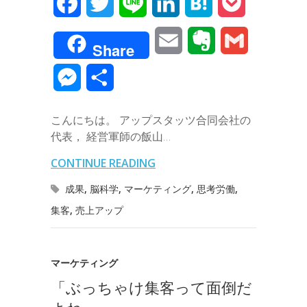
F
T
L
L
H
P
a
w
i
i
a
o
E
E
G
Share
c
i
n
n
t
c
m
v
m
M
共
e
t
e
k
e
k
a
e
a
e
有
b
t
e
n
e
こんにちは。 アップスタッツ合同会社の
i
r
i
s
代表， 経営軍師の飯山…
o
e
d
a
t
l
n
l
s
CONTINUE READING
o
r
I
o
e
成果
,
脳科学
,
マーケティング
,
思考労働
,
k
n
t
集客
,
売上アップ
n
e
g
マーケティング
e
「ぶっちゃけ集客って面倒だ
r