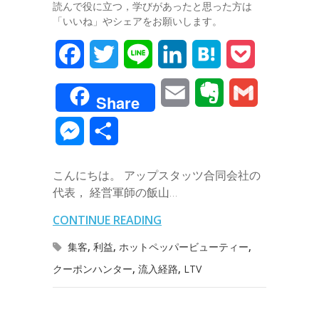
読んで役に立つ，学びがあったと思った方は
「いいね」やシェアをお願いします。
F
T
L
L
H
P
a
w
i
i
a
o
E
E
G
Share
c
i
n
n
t
c
m
v
m
M
共
e
t
e
k
e
k
a
e
a
e
有
b
t
e
n
e
こんにちは。 アップスタッツ合同会社の
i
r
i
s
代表， 経営軍師の飯山…
o
e
d
a
t
l
n
l
s
CONTINUE READING
o
r
I
o
e
集客
,
利益
,
ホットペッパービューティー
,
k
n
t
クーポンハンター
,
流入経路
,
LTV
n
e
g