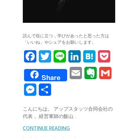
読んで役に立つ，学びがあったと思った方は
「いいね」やシェアをお願いします。
F
T
L
L
H
P
a
w
i
i
a
o
E
E
G
Share
c
i
n
n
t
c
m
v
m
M
共
e
t
e
k
e
k
a
e
a
e
有
b
t
e
n
e
こんにちは。 アップスタッツ合同会社の
i
r
i
s
代表， 経営軍師の飯山…
o
e
d
a
t
l
n
l
s
CONTINUE READING
o
r
I
o