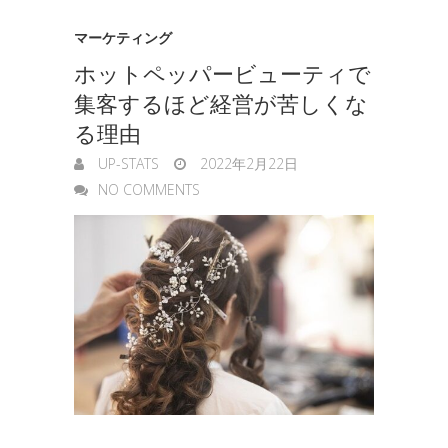
g
マーケティング
e
ホットペッパービューティで
r
集客するほど経営が苦しくな
る理由
UP-STATS
2022年2月22日
NO COMMENTS