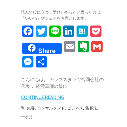
読んで役に立つ，学びがあったと思った方は
「いいね」やシェアをお願いします。
F
T
L
L
H
P
a
w
i
i
a
o
E
E
G
Share
c
i
n
n
t
c
m
v
m
M
共
e
t
e
k
e
k
a
e
a
e
有
b
t
e
n
e
こんにちは。 アップスタッツ合同会社の
i
r
i
s
代表， 経営軍師の飯山…
o
e
d
a
t
l
n
l
s
CONTINUE READING
o
r
I
o
e
集客
,
コンサルタント
,
ビジネス
,
集客法
,
k
n
t
一ヶ月
n
e