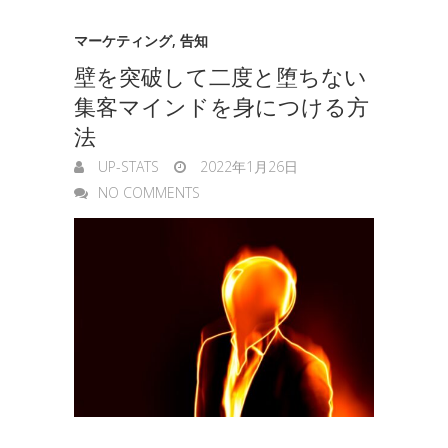
g
マーケティング
,
告知
e
壁を突破して二度と堕ちない
r
集客マインドを身につける方
法
UP-STATS
2022年1月26日
NO COMMENTS