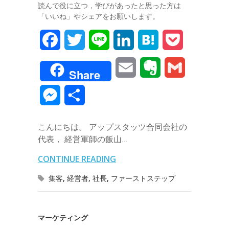
読んで役に立つ，学びがあったと思った方は
「いいね」やシェアをお願いします。
F
T
L
L
H
P
a
w
i
i
a
o
E
E
G
Share
c
i
n
n
t
c
m
v
m
M
共
e
t
e
k
e
k
a
e
a
e
有
b
t
e
n
e
こんにちは。 アップスタッツ合同会社の
i
r
i
s
代表， 経営軍師の飯山…
o
e
d
a
t
l
n
l
s
CONTINUE READING
o
r
I
o
e
集客
,
経営者
,
社長
,
ファーストステップ
k
n
t
n
e
g
マーケティング