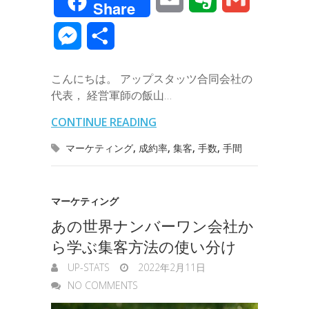
Share
c
i
n
n
t
c
m
v
m
M
共
e
t
e
k
e
k
a
e
a
e
有
b
t
e
n
e
こんにちは。 アップスタッツ合同会社の
i
r
i
s
代表， 経営軍師の飯山…
o
e
d
a
t
l
n
l
s
CONTINUE READING
o
r
I
o
e
マーケティング
,
成約率
,
集客
,
手数
,
手間
k
n
t
n
e
g
マーケティング
あの世界ナンバーワン会社か
e
ら学ぶ集客方法の使い分け
r
UP-STATS
2022年2月11日
NO COMMENTS