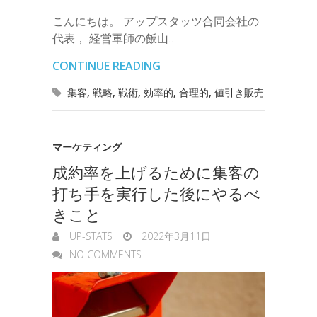
e
有
b
t
e
n
e
こんにちは。 アップスタッツ合同会社の
i
r
i
s
代表， 経営軍師の飯山…
o
e
d
a
t
l
n
l
s
CONTINUE READING
o
r
I
o
e
集客
,
戦略
,
戦術
,
効率的
,
合理的
,
値引き販売
k
n
t
n
e
g
マーケティング
成約率を上げるために集客の
e
打ち手を実行した後にやるべ
r
きこと
UP-STATS
2022年3月11日
NO COMMENTS