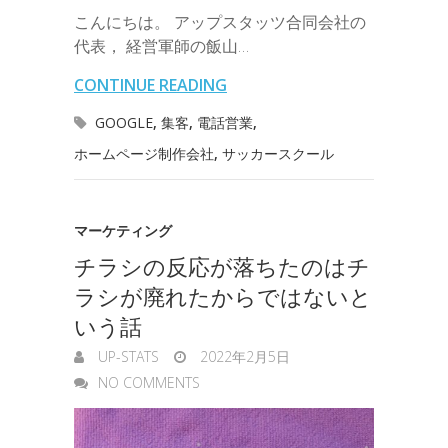
b
t
e
n
e
こんにちは。 アップスタッツ合同会社の
i
r
i
s
代表， 経営軍師の飯山…
o
e
d
a
t
l
n
l
s
CONTINUE READING
o
r
I
o
e
GOOGLE
,
集客
,
電話営業
,
k
n
t
ホームページ制作会社
,
サッカースクール
n
e
g
マーケティング
e
チラシの反応が落ちたのはチ
r
ラシが廃れたからではないと
いう話
UP-STATS
2022年2月5日
NO COMMENTS