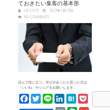
ておきたい集客の基本形
UP-STATS
2022年1月15日
NO COMMENTS
読んで役に立つ，学びがあったと思った方は
「いいね」やシェアをお願いします。
F
T
L
L
H
P
a
w
i
i
a
o