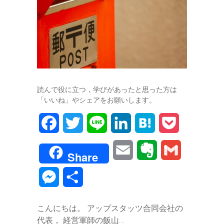
読んで役に立つ，学びがあったと思った方は
「いいね」やシェアをお願いします。
F
T
L
L
H
P
a
w
i
i
a
o
E
E
G
Share
c
i
n
n
t
c
m
v
m
M
共
e
t
e
k
e
k
a
e
a
e
有
b
t
e
n
e
こんにちは。 アップスタッツ合同会社の
i
r
i
s
代表， 経営軍師の飯山…
o
e
d
a
t