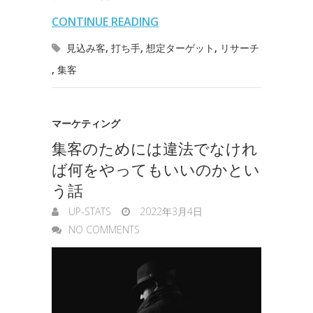
l
n
l
s
CONTINUE READING
o
r
I
o
e
見込み客
,
打ち手
,
想定ターゲット
,
リサーチ
k
n
t
,
集客
n
e
g
マーケティング
e
集客のためには違法でなけれ
r
ば何をやってもいいのかとい
う話
UP-STATS
2022年3月4日
NO COMMENTS