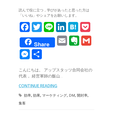
読んで役に立つ，学びがあったと思った方は
「いいね」やシェアをお願いします。
F
T
L
L
H
P
a
w
i
i
a
o
E
E
G
Share
c
i
n
n
t
c
m
v
m
M
共
e
t
e
k
e
k
a
e
a
e
有
b
t
e
n
e
こんにちは。 アップスタッツ合同会社の
i
r
i
s
代表， 経営軍師の飯山…
o
e
d
a
t
l
n
l
s
CONTINUE READING
o
r
I
o
e
効率
,
効果
,
マーケティング
,
DM
,
開封率
,
k
n
t
集客
n
e