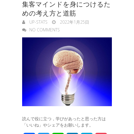
集客マインドを身につけるた
e
めの考え方と道筋
r
UP-STATS
2022年1月25日
NO COMMENTS
読んで役に立つ，学びがあったと思った方は
「いいね」やシェアをお願いします。