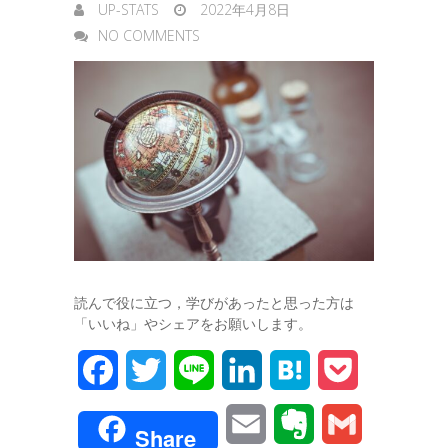
UP-STATS
2022年4月8日
NO COMMENTS
読んで役に立つ，学びがあったと思った方は
「いいね」やシェアをお願いします。
F
T
L
L
H
P
a
w
i
i
a
o
E
E
G
Share