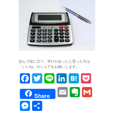
読んで役に立つ，学びがあったと思った方は
「いいね」やシェアをお願いします。
F
T
L
L
H
P
a
w
i
i
a
o
E
E
G
Share
c
i
n
n
t
c
m
v
m
M
共
e
t
e
k
e
k
a
e
a