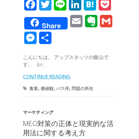
F
T
L
L
H
P
a
w
i
i
a
o
E
E
G
Share
c
i
n
n
t
c
m
v
m
M
共
e
t
e
k
e
k
a
e
a
e
有
b
t
e
n
e
こんにちは。 アップスタッツの飯山で
i
r
i
s
す。 &n…
o
e
d
a
t
l
n
l
s
CONTINUE READING
o
r
I
o
e
集客
,
価値観
,
バス停
,
問題の所在
k
n
t
n
e
g
マーケティング
MEO対策の正体と現実的な活
e
用法に関する考え方
r