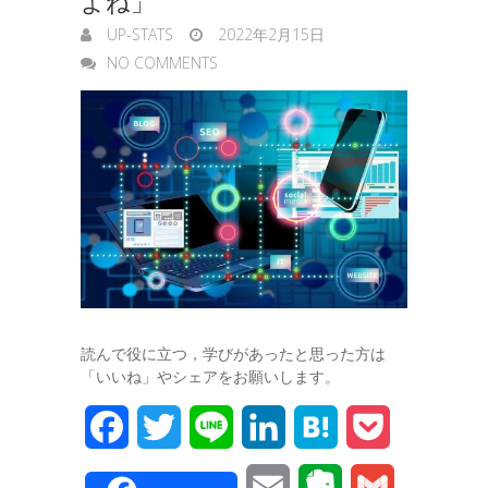
よね」
UP-STATS
2022年2月15日
NO COMMENTS
読んで役に立つ，学びがあったと思った方は
「いいね」やシェアをお願いします。
F
T
L
L
H
P
a
w
i
i
a
o
E
E
G