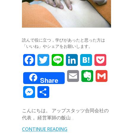
読んで役に立つ，学びがあったと思った方は
「いいね」やシェアをお願いします。
F
T
L
L
H
P
a
w
i
i
a
o
E
E
G
Share
c
i
n
n
t
c
m
v
m
M
共
e
t
e
k
e
k
a
e
a
e
有
b
t
e
n
e
こんにちは。 アップスタッツ合同会社の
i
r
i
s
代表， 経営軍師の飯山…
o
e
d
a
t
l
n
l
s
CONTINUE READING
o
r
I