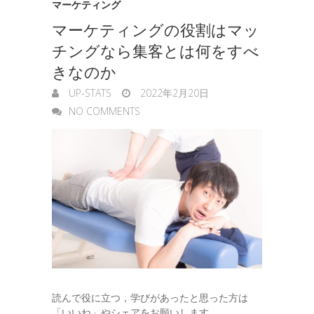
マーケティング
e
マーケティングの役割はマッ
r
チングなら集客とは何をすべ
きなのか
UP-STATS
2022年2月20日
NO COMMENTS
読んで役に立つ，学びがあったと思った方は
「いいね」やシェアをお願いします。