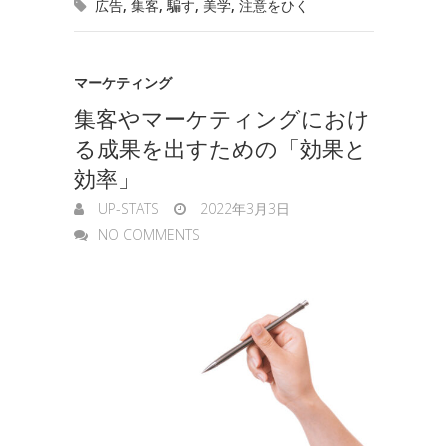
e
広告
,
集客
,
騙す
,
美学
,
注意をひく
k
n
t
n
e
g
マーケティング
集客やマーケティングにおけ
e
る成果を出すための「効果と
r
効率」
UP-STATS
2022年3月3日
NO COMMENTS