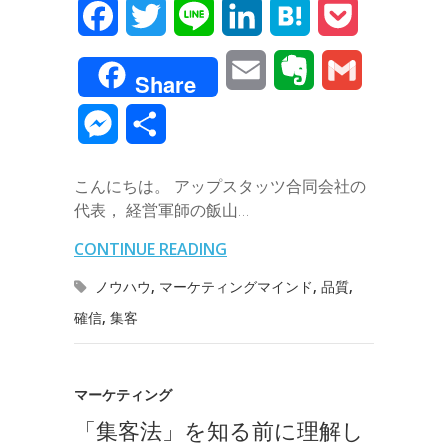
F
T
L
L
H
P
a
w
i
i
a
o
E
E
G
Share
c
i
n
n
t
c
m
v
m
M
共
e
t
e
k
e
k
a
e
a
e
有
b
t
e
n
e
こんにちは。 アップスタッツ合同会社の
i
r
i
s
代表， 経営軍師の飯山…
o
e
d
a
t
l
n
l
s
CONTINUE READING
o
r
I
o
e
ノウハウ
,
マーケティングマインド
,
品質
,
k
n
t
確信
,
集客
n
e
g
マーケティング
e
「集客法」を知る前に理解し
r