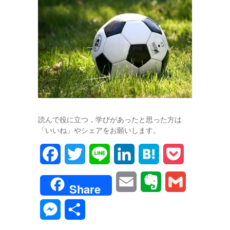
読んで役に立つ，学びがあったと思った方は
「いいね」やシェアをお願いします。
F
T
L
L
H
P
a
w
i
i
a
o
E
E
G
Share
c
i
n
n
t
c
m
v
m
M
共
e
t
e
k
e
k
a
e
a
e
有