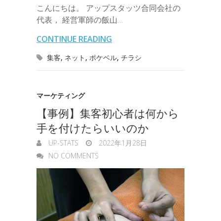
b
t
e
n
e
こんにちは。 アップスタッツ合同会社の
i
r
i
s
代表， 経営軍師の飯山…
o
e
d
a
t
l
n
l
s
CONTINUE READING
o
r
I
o
e
集客
,
ネット
,
ポケベル
,
チラシ
k
n
t
n
e
g
マーケティング
【事例】集客初心者は何から
e
手を付けたらいいのか
r
UP-STATS
2022年1月28日
NO COMMENTS