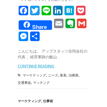
F
T
L
L
H
P
a
w
i
i
a
o
E
E
G
Share
c
i
n
n
t
c
m
v
m
M
共
e
t
e
k
e
k
a
e
a
e
有
b
t
e
n
e
こんにちは。 アップスタッツ合同会社の
i
r
i
s
代表， 経営軍師の飯山…
o
e
d
a
t
l
n
l
s
CONTINUE READING
o
r
I
o
e
マーケティング
,
ニーズ
,
集客
,
治療家
,
k
n
t
交通事故
,
マッチング
n
e
g
マーケティング
,
仕事術
e