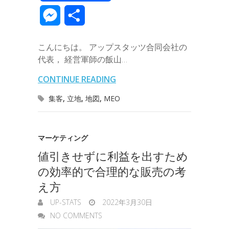
c
i
n
n
t
c
m
v
m
M
共
e
t
e
k
e
k
a
e
a
e
有
b
t
e
n
e
こんにちは。 アップスタッツ合同会社の
i
r
i
s
代表， 経営軍師の飯山…
o
e
d
a
t
l
n
l
s
CONTINUE READING
o
r
I
o
e
集客
,
立地
,
地図
,
MEO
k
n
t
n
e
g
マーケティング
値引きせずに利益を出すため
e
の効率的で合理的な販売の考
r
え方
UP-STATS
2022年3月30日
NO COMMENTS