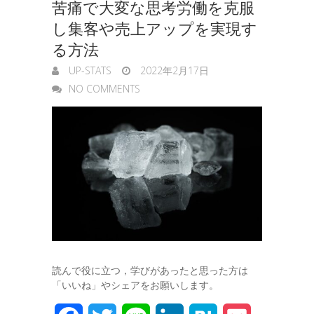
苦痛で大変な思考労働を克服
r
し集客や売上アップを実現す
る方法
UP-STATS
2022年2月17日
NO COMMENTS
読んで役に立つ，学びがあったと思った方は
「いいね」やシェアをお願いします。