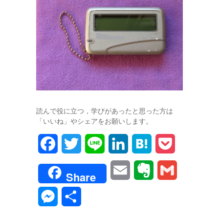
読んで役に立つ，学びがあったと思った方は
「いいね」やシェアをお願いします。
F
T
L
L
H
P
a
w
i
i
a
o
E
E
G
Share
c
i
n
n
t
c
m
v
m
M
共
e
t
e
k
e
k
a
e
a
e
有